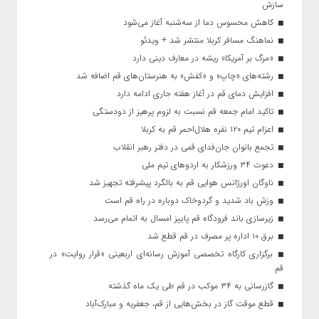
سازش
کاهش محسوس دما از سه‌شنبه آغاز می‌شود
نماهنگ مسافر کربلا منتشر شد + ویدئو
«مرگ بر آمریکا» ریشه در معارف دینی دارد
رشته‌های «چاپ» و «کفش» به هنرستان‌های قم اضافه شد
افزایش دمای قم در آغاز هفته جاری ادامه دارد
تاکید امام جمعه قم نسبت به لزوم پرهیز از دودستگی
اعزام تیم ۱۲۰ نفره هلال‌احمر قم به کربلا
تجمع بانوان جان‌فدای قمی در دفتر رهبر انقلاب
دعوت ۳۴ ورزشکار به اردوهای تیم ملی
ناوگان اورژانس هوایی قم به بالگرد پیشرفته تجهیز شد
وزش باد شدید و گردوخاک دوباره در راه قم است
زیرسازی باند فرودگاه قم پاییز امسال به اتمام می‌رسد
برق ۱۰ اداره پر مصرف در قم قطع شد
برگزاری کارگاه تخصصی آموزش رسانه‌ای اربعینی «قرار روایت» در
قم
گازرسانی به ۳۴ موکب در قم طی یک ماه گذشته
قطع موقت گاز در بخش‌هایی از قم، جعفریه و مبارک‌آباد