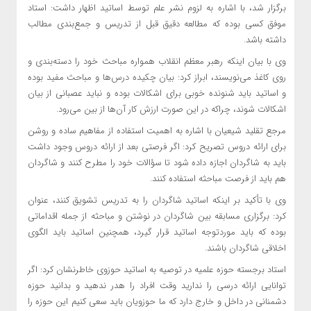
برگزار شد، با اشاره به لزوم نشر علم توسط اساتید اظهار داشت: استاد
موفق کسی بوده که مطالعه دقیق قبل از تدریس و جمع‌بندی مطالب
داشته باشد.
وی با بیان اینکه رهبر معظم انقلاب همواره مباحث خود را دسته‌بندی و
روی کاغذ می‌نویسند، ابراز کرد: بیان چکیده درس‌ها و مباحث مفید بوده
و اساتید باید شنونده خوبی برای اشکالات بوده و نباید عصبانی از بیان
اشکالات شوند، چراکه در این صورت ارزش کار آن‌ها از بین می‌رود.
مرجع تقلید شیعیان با اشاره به اهمیت استفاده از مفاهیم ساده و روشن
برای ارائه دروس تصریح کرد: اگر فرصتی بعد از ارائه دروس وجود داشت
باید به شاگردان اجازه داده شود تا سؤالات خود را مطرح کنند و شاگردان
هم باید از فرصت مباحثه استفاده کنند.
وی با تأکید بر اینکه اساتید شاگردان را به تدریس تشویق کنند، عنوان
کرد: برگزاری مسابقه بین شاگردان در نوشتن و مباحثه از جمله اقداماتی
بوده که باید موردتوجه اساتید قرار گیرد، همچنین اساتید باید الگوی
اخلاقی شاگردان باشند.
استاد برجسته حوزه علمیه در توصیه به اساتید حوزوی خاطرنشان کرد: اگر
توانایی ارائه درسی را ندارید وقت افراد را هدر ندهید و بدانید حوزه
دشمنانی در داخل و خارج دارد که ما حوزویان باید سعی کنیم این حوزه را