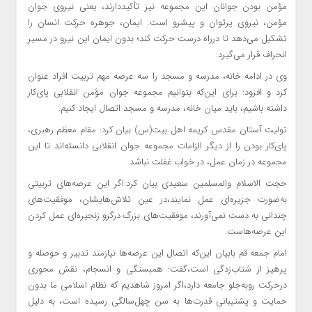
مؤمن بودن جوانان این مجموعه نیز تأکیددارند، یعنی نیروی جوان
مؤمن، نیروی پرتوان و پیشرو است. ایمان، جوهره حرکت انسان را
تشکیل می‌دهد تا درراه درست حرکت کند؛ بدون ایمان این نیرو در مسیر
انحراف قرار می‌گیرد.
وی در ادامه خانه، مدرسه و مسجد را سه عرصه مهم تربیت افراد عنوان
کرد و افزود: برای این‌که بتوانیم مجموعه جوان مؤمن انقلابی پای‌کار
داشته باشیم، باید میان خانه، مدرسه و مسجد اتصال ایجاد کنیم.
تولیت آستان مقدس کریمه اهل بیت(س) بیان کرد: مقام معظم رهبری،
پای‌کار بودن را از دیگر الزامات مجموعه جوان انقلابی دانسته‌اند تا این
مجموعه در زمان عمل، در خواب غفلت نباشد.
حجت الاسلام والمسلمین سعیدی بیان کرد:اگر این عرصه‌های تربیتی
به‌صورت جزیره‌ای عمل نمایند،در عین تلاش‌هایشان، موفقیت‌های
چندانی به دست نمی‌آورند، موفقیت‌های بزرگ درگرو زنجیره‌ای عمل کردن
این عرصه‌هاست.
امام جمعه قم بابیان این‌که اتصال این عرصه‌ها نیازمند تدبیر و حوصله و
پرهیز از شتاب‌زدگی است،گفت: همبستگی و انسجام، نقش محوری
درحرکت روبه‌جلو جامعه دارد،اگر امروز شاهدیم که نظام اسلامی ما بدون
حمایت و پشتیبانی قدرت‌ها به سن چهل‌سالگی رسیده است، به دلیل