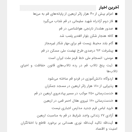
آخرین اخبار
اعزام بیش از ۴۰ هزار زائر اربعین از پایانه‌های قم به مرزها
فاز دوم آزادراه شهید سلیمانی در قم شتاب می‌گیرد
صدور هشدار نارنجی هواشناسی در قم
کافه هنجار شکن بلوار الغدیر پلمب شد
گام بلند محیط زیست قم برای مهار شکار غیرمجاز
پیشرفت ۹۳ درصدی طرح نهضت ملی مسکن در قم
مومنی: انسجام ملی خط قرمز ملت ایران است
ثبت پنج تالاب قم در رده تالاب‌های قانون حفاظت و احیای
تالاب‌ها
اردوگاه دانش‌آموزی در فردو قم ساخته می‌شود
پذیرایی از ۱۸۰ هزار زائر اربعین در مسجد جمکران
خدمت‌رسانی ۲۵۰ موکب در مسیر پیاده‌روی اربعین در قم
خدمت‌رسانی ۱۲۰ نیروی هلال احمر قمی در اربعین
خرید لباس فرم جدید مدارس اجباری نیست
آزادی ۲۷ زندانی واجد شرایط در قم به مناسبت اربعین
آیت‌الله تاکید آیت‌الله نوری همدانی بر برخورد قاطع با اخلالگران
امنیت و اقتصاد