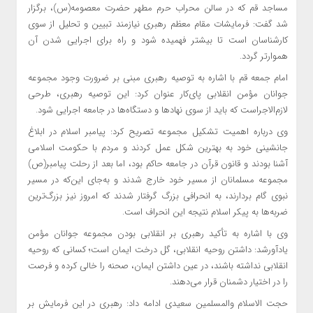
مساجد قم که در سالن محراب حرم مطهر حضرت معصومه(س)، برگزار
شد گفت: فرمایشات مقام معظم رهبری نیازمند تبیین و تحلیل از سوی
کارشناسان است تا بیشتر فهمیده شود و راه برای اجرایی شدن آن
هموارتر گردد.
امام جمعه قم با اشاره به توصیه رهبری مبنی بر ضرورت وجود مجموعه
جوانان مؤمن انقلابی پای‌کار عنوان کرد: این توصیه رهبری، طرحی
لازم‌الاجراست که باید از سوی نهادها و دستگاه‌ها در جامعه اجرایی شود.
وی درباره اهمیت تشکیل مجموعه تصریح کرد: پیامبر اسلام در ابلاغ
جانشینی خود به بهترین شکل عمل کردند و مردم با حکومت اسلامی
آشنا بودند و قانون قرآن در جامعه حاکم بود، اما بعد از رحلت پیامبر(ص)
مجموعه مسلمانان از مسیر خود خارج شدند و به‌جای این‌که در مسیر
نبوی گام بردارند، به انحرافی بزرگ گرفتار شدند که امروز نیز بزرگ‌ترین
ضربه‌ها به پیکر اسلام نتیجه این انحراف است.
وی با اشاره به تأکید رهبری بر انقلابی بودن مجموعه جوانان مؤمن
یادآورشد: داشتن روحیه انقلابی، گل درخت ایمان است؛ کسانی که روحیه
انقلابی نداشته باشند، در عین داشتن ایمان، صحنه را خالی کرده و فرصت
را در اختیار دشمنان قرار می‌دهند.
حجت الاسلام والمسلمین سعیدی ادامه داد: رهبری در این فرمایش بر