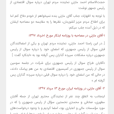
حجت‌الاسلام احمد مازنی نماینده مردم تهران درباره سوال اقتصادی از
رئیس جمهور نوشت:
با توجه به اظهارات جناب آقای مازنی بنده نمیخواهم از خودم دفاع کنم اما
برای اطلاع مردم عزیز کشورمان، نظرها را به مقایسه دو مصاحبه ایشان
که در ذیل آمده جلب میکنم:
۱-آقای مازنی در مصاحبه با روزنامه ابتکار مورخ ۱خرداد ۱۳۹۷:
[…در این راستا احمد مازنی، نماینده مردم تهران و یکی از امضاکنندگان
قبلی سوال از رئیس جمهوری که امضای خود را درباره سوال از رئیس
جمهوری درباره مشکلات سپرده گذاران پس گرفته بود به «ابتکار» گفت: ]
«آقایان طراح سوال از رئیس جمهوری برای شرکت در جلسه سومین
سوال از رئیس جمهوری در کمیسیون اقتصادی به من هم پیامک دادند،
در حالی که من امضای خود را درباره سوال قبلی درباره سپرده گذاران پس
گرفته ام..»
۲- آقای مازنی در روزنامه ایران مورخ ۱۳ مرداد ۱۳۹۷:
اینجانب به اتفاق چند نفر از نمایندگان محترم تهران از جمله آقایان
مطهری، صادقی و محمدی نخستین سؤال از رئیس جمهوری را که در
مورد مؤسسات مالی و اعتباری بود، امضا کردیم و با وجود درخواست‌های
مکرر عزیزان بزرگواری از مجلس، دولت و سایر شخصیت‌ها امضای خود را