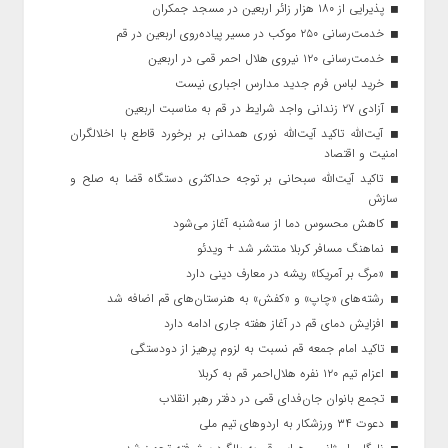
پذیرایی از ۱۸۰ هزار زائر اربعین در مسجد جمکران
خدمت‌رسانی ۲۵۰ موکب در مسیر پیاده‌روی اربعین در قم
خدمت‌رسانی ۱۲۰ نیروی هلال احمر قمی در اربعین
خرید لباس فرم جدید مدارس اجباری نیست
آزادی ۲۷ زندانی واجد شرایط در قم به مناسبت اربعین
آیت‌الله تاکید آیت‌الله نوری همدانی بر برخورد قاطع با اخلالگران
امنیت و اقتصاد
تاکید آیت‌الله‌ سبحانی بر توجه حداکثری دستگاه قضا به صلح و
سازش
کاهش محسوس دما از سه‌شنبه آغاز می‌شود
نماهنگ مسافر کربلا منتشر شد + ویدئو
«مرگ بر آمریکا» ریشه در معارف دینی دارد
رشته‌های «چاپ» و «کفش» به هنرستان‌های قم اضافه شد
افزایش دمای قم در آغاز هفته جاری ادامه دارد
تاکید امام جمعه قم نسبت به لزوم پرهیز از دودستگی
اعزام تیم ۱۲۰ نفره هلال‌احمر قم به کربلا
تجمع بانوان جان‌فدای قمی در دفتر رهبر انقلاب
دعوت ۳۴ ورزشکار به اردوهای تیم ملی