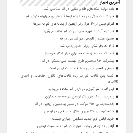
آخرین اخبار
باند تولید سکه‌های طلای تقلبی در قم متلاشی شد
فرونشست جزئی در محدوده ایستگاه متروی چهارراه نکوئی قم
اعزام بیش از ۴۰ هزار زائر اربعین از پایانه‌های قم به مرزها
فاز دوم آزادراه شهید سلیمانی در قم شتاب می‌گیرد
صدور هشدار نارنجی هواشناسی در قم
کافه هنجار شکن بلوار الغدیر پلمب شد
گام بلند محیط زیست قم برای مهار شکار غیرمجاز
پیشرفت ۹۳ درصدی طرح نهضت ملی مسکن در قم
مومنی: انسجام ملی خط قرمز ملت ایران است
ثبت پنج تالاب قم در رده تالاب‌های قانون حفاظت و احیای
تالاب‌ها
اردوگاه دانش‌آموزی در فردو قم ساخته می‌شود
پذیرایی از ۱۸۰ هزار زائر اربعین در مسجد جمکران
خدمت‌رسانی ۲۵۰ موکب در مسیر پیاده‌روی اربعین در قم
خدمت‌رسانی ۱۲۰ نیروی هلال احمر قمی در اربعین
خرید لباس فرم جدید مدارس اجباری نیست
آزادی ۲۷ زندانی واجد شرایط در قم به مناسبت اربعین