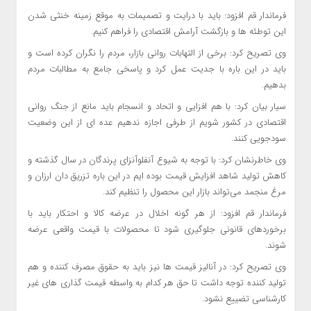
فرماندار قم افزود: باید با درایت و تصمیمات به موقع زمینه خنثی شدن
این توطئه ها و بازگشت آرامش اقتصادی را فراهم کنیم.
وی تصریح کرد: برخی از التهابات روانی بازار، مردم را نگران کرده است و
باید در این باره با جدیت عمل کرد و پاسخی جامع به مطالبات مردم
بدهیم.
سیار بیان کرد: با هم افزایی و اتحاد و انسجام باید مانع از جنگ روانی
اقتصادی در کشور شویم از طرفی اجازه ندهیم عده ای از این وضعیت
سودجویی کنند.
وی خاطرنشان کرد: با توجه به شیوع آنفلوآنزای پرندگان در سال گذشته و
کاهش تولید شاهد افزایش قیمت بوده ایم در این باره تزریق دان ارزان و
مرغ منجمد می‌تواند بازار این محصول را تنظیم کند.
فرماندار قم افزود: از هر گونه اخلال در عرضه کالا و احتکار باید با
برخوردهای قانونی جلوگیری شود تا محصولات با قیمت واقعی عرضه
شوند.
وی تصریح کرد: در آنالیز قیمت ها نیز باید به حقوق مصرف کننده و هم
تولید کننده توجه داشت تا حق هر کدام به واسطه قیمت گذاری های غیر
کارشناسی تضییع نشود.