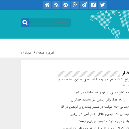
امروز : جمعه / ۱۶ مرداد / ۱۴۰۵ .::. برابر با : Friday, 7 August , 2026
بار
ج تالاب قم در رده تالاب‌های قانون حفاظت و
ب‌ها
 دانش‌آموزی در فردو قم ساخته می‌شود
ن در مسجد جمکران
یر پیاده‌روی اربعین در قم
لال احمر قمی در اربعین
باس فرم جدید مدارس اجباری نیست