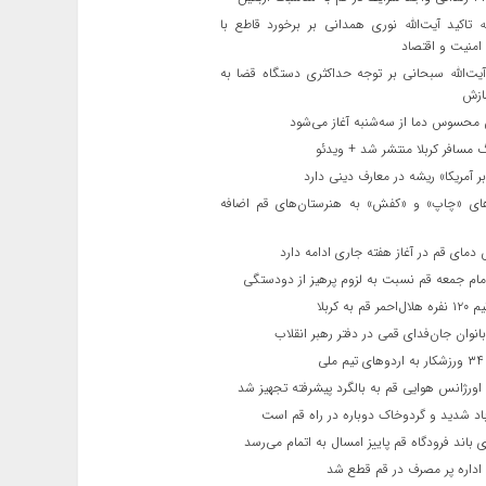
ه تاکید آیت‌الله نوری همدانی بر برخورد قاطع با
 امنیت و اقتصاد
یت‌الله‌ سبحانی بر توجه حداکثری دستگاه قضا به
ازش
حسوس دما از سه‌شنبه آغاز می‌شود
مسافر کربلا منتشر شد + ویدئو
 آمریکا» ریشه در معارف دینی دارد
ای «چاپ» و «کفش» به هنرستان‌های قم اضافه
دمای قم در آغاز هفته جاری ادامه دارد
مام جمعه قم نسبت به لزوم پرهیز از دودستگی
 قم به کربلا
نوان جان‌فدای قمی در دفتر رهبر انقلاب
ی
اورژانس هوایی قم به بالگرد پیشرفته تجهیز شد
 شدید و گردوخاک دوباره در راه قم است
 باند فرودگاه قم پاییز امسال به اتمام می‌رسد