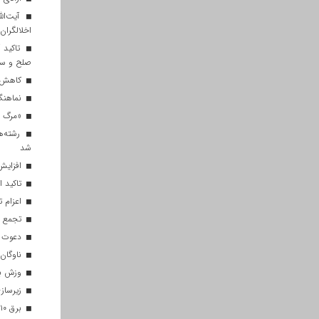
آیت‌الل
اخلالگران
تاکید آ
صلح و س
کاهش م
نماهنگ 
«مرگ بر
رشته‌ه
شد
افزایش 
تاکید ا
اعزام تیم ۱۲۰ نفره هلال‌احمر
تجمع با
دعوت ۳۴ ورزشکار به اردوهای تیم مل
ناوگان 
وزش باد
زیرسازی
برق ۱۰ اداره پر مصرف در قم قطع شد