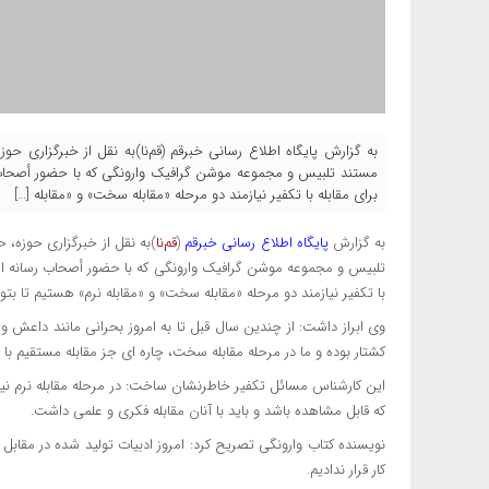
به گزارش پایگاه اطلاع‌ رسانی خبرقم (قم‌نا)به نقل از خبرگزاری ح
مستند تلبیس و مجموعه موشن گرافیک وارونگی که با حضور أصحاب ر
برای مقابله با تکفیر نیازمند دو مرحله «مقابله سخت» و «مقابله […]
به گزارش
پایگاه اطلاع‌ رسانی خبرقم
(
قم‌نا
)به نقل از خبرگزاری حوزه، 
تلبیس و مجموعه موشن گرافیک وارونگی که با حضور أصحاب رسانه استا
با تکفیر نیازمند دو مرحله «مقابله سخت» و «مقابله نرم» هستیم تا بتوا
وی ابراز داشت: از چندین سال قبل تا به امروز بحرانی مانند داعش 
کشتار بوده و ما در مرحله مقابله سخت، چاره ای جز مقابله مستقیم با ا
این کارشناس مسائل تکفیر خاطرنشان ساخت: در مرحله مقابله نرم ن
که قابل مشاهده باشد و باید با آنان مقابله فکری و علمی داشت.
نویسنده کتاب وارونگی تصریح کرد: امروز ادبیات تولید شده در مقابل 
کار قرار ندادیم.