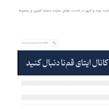
ست بوده و امروز در خدمت عوامل سازنده مستند تلبیس و مجموعه
https://www.qomna.ir/?p=86610