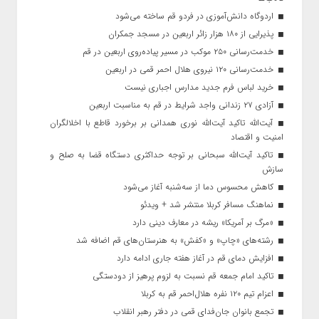
اردوگاه دانش‌آموزی در فردو قم ساخته می‌شود
پذیرایی از ۱۸۰ هزار زائر اربعین در مسجد جمکران
خدمت‌رسانی ۲۵۰ موکب در مسیر پیاده‌روی اربعین در قم
خدمت‌رسانی ۱۲۰ نیروی هلال احمر قمی در اربعین
خرید لباس فرم جدید مدارس اجباری نیست
آزادی ۲۷ زندانی واجد شرایط در قم به مناسبت اربعین
آیت‌الله تاکید آیت‌الله نوری همدانی بر برخورد قاطع با اخلالگران
امنیت و اقتصاد
تاکید آیت‌الله‌ سبحانی بر توجه حداکثری دستگاه قضا به صلح و
سازش
کاهش محسوس دما از سه‌شنبه آغاز می‌شود
نماهنگ مسافر کربلا منتشر شد + ویدئو
«مرگ بر آمریکا» ریشه در معارف دینی دارد
رشته‌های «چاپ» و «کفش» به هنرستان‌های قم اضافه شد
افزایش دمای قم در آغاز هفته جاری ادامه دارد
تاکید امام جمعه قم نسبت به لزوم پرهیز از دودستگی
اعزام تیم ۱۲۰ نفره هلال‌احمر قم به کربلا
تجمع بانوان جان‌فدای قمی در دفتر رهبر انقلاب