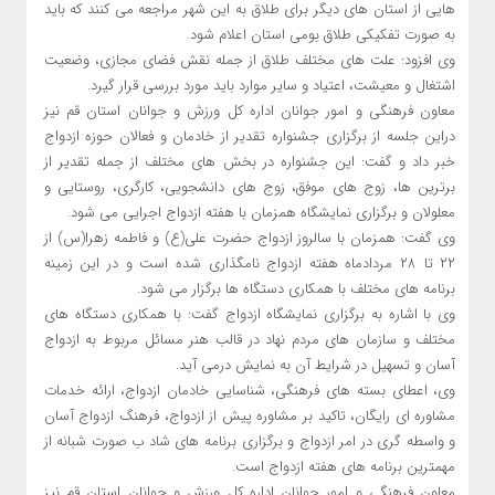
هایی از استان های دیگر برای طلاق به این شهر مراجعه می کنند که باید
به صورت تفکیکی طلاق بومی استان اعلام شود.
وی افزود: علت های مختلف طلاق از جمله نقش فضای مجازی، وضعیت
اشتغال و معیشت، اعتیاد و سایر موارد باید مورد بررسی قرار گیرد.
معاون فرهنگی و امور جوانان اداره کل ورزش و جوانان استان قم نیز
دراین جلسه از برگزاری جشنواره تقدیر از خادمان و فعالان حوزه ازدواج
خبر داد و گفت: این جشنواره در بخش های مختلف از جمله تقدیر از
برترین ها، زوج های موفق، زوج های دانشجویی، کارگری، روستایی و
معلولان و برگزاری نمایشگاه همزمان با هفته ازدواج اجرایی می شود.
وی گفت: همزمان با سالروز ازدواج حضرت علی(ع) و فاطمه زهرا(س) از
۲۲ تا ۲۸ مردادماه هفته ازدواج نامگذاری شده است و در این زمینه
برنامه های مختلف با همکاری دستگاه ها برگزار می شود.
وی با اشاره به برگزاری نمایشگاه ازدواج گفت: با همکاری دستگاه های
مختلف و سازمان های مردم نهاد در قالب هنر مسائل مربوط به ازدواج
آسان و تسهیل در شرایط آن به نمایش درمی آید.
وی، اعطای بسته های فرهنگی، شناسایی خادمان ازدواج، ارائه خدمات
مشاوره ای رایگان، تاکید بر مشاوره پیش از ازدواج، فرهنگ ازدواج آسان
و واسطه گری در امر ازدواج و برگزاری برنامه های شاد ب صورت شبانه از
مهمترین برنامه های هفته ازدواج است.
معاون فرهنگی و امور جوانان اداره کل ورزش و جوانان استان قم نیز