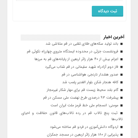
آخرین اخبار
باند تولید سکه‌های طلای تقلبی در قم متلاشی شد
فرونشست جزئی در محدوده ایستگاه متروی چهارراه نکوئی قم
اعزام بیش از ۴۰ هزار زائر اربعین از پایانه‌های قم به مرزها
فاز دوم آزادراه شهید سلیمانی در قم شتاب می‌گیرد
صدور هشدار نارنجی هواشناسی در قم
کافه هنجار شکن بلوار الغدیر پلمب شد
گام بلند محیط زیست قم برای مهار شکار غیرمجاز
پیشرفت ۹۳ درصدی طرح نهضت ملی مسکن در قم
مومنی: انسجام ملی خط قرمز ملت ایران است
ثبت پنج تالاب قم در رده تالاب‌های قانون حفاظت و احیای
تالاب‌ها
اردوگاه دانش‌آموزی در فردو قم ساخته می‌شود
پذیرایی از ۱۸۰ هزار زائر اربعین در مسجد جمکران