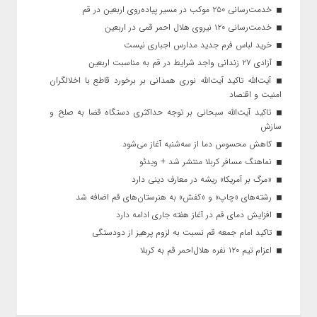
خدمت‌رسانی ۲۵۰ موکب در مسیر پیاده‌روی اربعین در قم
خدمت‌رسانی ۱۲۰ نیروی هلال احمر قمی در اربعین
خرید لباس فرم جدید مدارس اجباری نیست
آزادی ۲۷ زندانی واجد شرایط در قم به مناسبت اربعین
آیت‌الله تاکید آیت‌الله نوری همدانی بر برخورد قاطع با اخلالگران
امنیت و اقتصاد
تاکید آیت‌الله‌ سبحانی بر توجه حداکثری دستگاه قضا به صلح و
سازش
کاهش محسوس دما از سه‌شنبه آغاز می‌شود
نماهنگ مسافر کربلا منتشر شد + ویدئو
«مرگ بر آمریکا» ریشه در معارف دینی دارد
رشته‌های «چاپ» و «کفش» به هنرستان‌های قم اضافه شد
افزایش دمای قم در آغاز هفته جاری ادامه دارد
تاکید امام جمعه قم نسبت به لزوم پرهیز از دودستگی
اعزام تیم ۱۲۰ نفره هلال‌احمر قم به کربلا