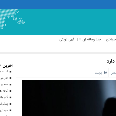
جوانان
چند رسانه ای
آگهی دولتی
دارد
آخرین اخ
اعزام بیش از ۴۰ هزار زائر ارب
یمیل
پرینت
فاز دوم
صدور ه
کافه هن
گام بلن
پیشرفت ۹۳ درصدی طرح نهضت ملی 
مومنی: