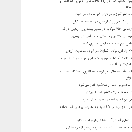
ج تالاب قم در رده تالاب‌های قانون حفاظت و
ب‌ها
 دانش‌آموزی در فردو قم ساخته می‌شود
ن در مسجد جمکران
یر پیاده‌روی اربعین در قم
لال احمر قمی در اربعین
باس فرم جدید مدارس اجباری نیست
ه تاکید آیت‌الله نوری همدانی بر برخورد قاطع با
 امنیت و اقتصاد
یت‌الله‌ سبحانی بر توجه حداکثری دستگاه قضا به
ازش
حسوس دما از سه‌شنبه آغاز می‌شود
مسافر کربلا منتشر شد + ویدئو
 آمریکا» ریشه در معارف دینی دارد
ای «چاپ» و «کفش» به هنرستان‌های قم اضافه
دمای قم در آغاز هفته جاری ادامه دارد
مام جمعه قم نسبت به لزوم پرهیز از دودستگی