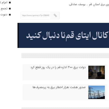
اعزام تیم ۱۲۰ نفره هلال‌احمر
وی برق استان قم
یوسف صادقی
,
تجمع با
دعوت ۳۴ ورزشکار به اردوهای تیم مل
https://www.qomna.ir/?p=208440
دولت برق ۳۰۰ اداره قم را در یک روز قطع کرد
صدور هشت هزار اخطار برق به پرمصرف‌ها