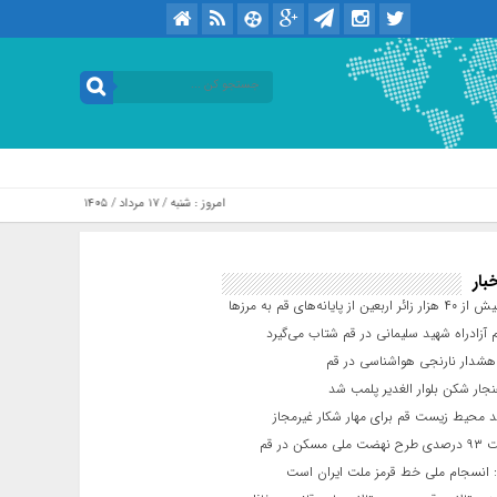
امروز : شنبه / ۱۷ مرداد / ۱۴۰۵ .::. برابر با : Saturday, 8 August , 2026
بار
عین از پایانه‌های قم به مرزها
 آزادراه شهید سلیمانی در قم شتاب می‌گیرد
شدار نارنجی هواشناسی در قم
جار شکن بلوار الغدیر پلمب شد
د محیط زیست قم برای مهار شکار غیرمجاز
مسکن در قم
 انسجام ملی خط قرمز ملت ایران است