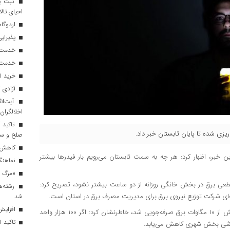
ثبت پن
احیای تالا
اردوگاه
پذیرایی از ۱۸۰ هزار زائر اربعی
خدمت‌رسانی ۲۵۰ موکب در مس
خدمت‌رسانی ۱۲۰ نیروی ه
خرید ل
آزادی ۲۷ زندانی واجد شرایط در قم به مناسبت اربعین
آیت‌الل
اخلالگران
تاکید آ
یزی شده تا پایان تابستان خبر داد.
صلح و س
کاهش م
ن خبر، اظهار کرد: هر چه به سمت تابستان می‌رویم بار فیدر‌ها بیشتر
نماهنگ 
«مرگ بر
عی‌ برق در بخش خانگی روزانه از دو ساعت بیشتر نشود، تصریح کرد:
رشته‌ه
های شرکت توزیع نیروی برق برای مدیریت مصرف برق در استان است.
شد
افزایش 
صادقی با بیان اینکه صرفه‌جویی در نخستین روز اجرای این طرح بیش از ۱۰ مگاوات برق صرفه‌جویی شد، خاطرنشان کرد: اگر ۱۰۰ هزار واحد
تاکید ا