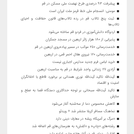
پیشرفت ۹۳ درصدی طرح نهضت ملی مسکن در قم
مومنی: انسجام ملی خط قرمز ملت ایران است
ثبت پنج تالاب قم در رده تالاب‌های قانون حفاظت و احیای
تالاب‌ها
اردوگاه دانش‌آموزی در فردو قم ساخته می‌شود
پذیرایی از ۱۸۰ هزار زائر اربعین در مسجد جمکران
خدمت‌رسانی ۲۵۰ موکب در مسیر پیاده‌روی اربعین در قم
خدمت‌رسانی ۱۲۰ نیروی هلال احمر قمی در اربعین
خرید لباس فرم جدید مدارس اجباری نیست
آزادی ۲۷ زندانی واجد شرایط در قم به مناسبت اربعین
آیت‌الله تاکید آیت‌الله نوری همدانی بر برخورد قاطع با اخلالگران
امنیت و اقتصاد
تاکید آیت‌الله‌ سبحانی بر توجه حداکثری دستگاه قضا به صلح و
سازش
کاهش محسوس دما از سه‌شنبه آغاز می‌شود
نماهنگ مسافر کربلا منتشر شد + ویدئو
«مرگ بر آمریکا» ریشه در معارف دینی دارد
رشته‌های «چاپ» و «کفش» به هنرستان‌های قم اضافه شد
افزایش دمای قم در آغاز هفته جاری ادامه دارد