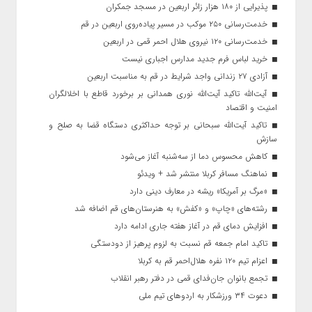
پذیرایی از ۱۸۰ هزار زائر اربعین در مسجد جمکران
خدمت‌رسانی ۲۵۰ موکب در مسیر پیاده‌روی اربعین در قم
خدمت‌رسانی ۱۲۰ نیروی هلال احمر قمی در اربعین
خرید لباس فرم جدید مدارس اجباری نیست
آزادی ۲۷ زندانی واجد شرایط در قم به مناسبت اربعین
آیت‌الله تاکید آیت‌الله نوری همدانی بر برخورد قاطع با اخلالگران
امنیت و اقتصاد
تاکید آیت‌الله‌ سبحانی بر توجه حداکثری دستگاه قضا به صلح و
سازش
کاهش محسوس دما از سه‌شنبه آغاز می‌شود
نماهنگ مسافر کربلا منتشر شد + ویدئو
«مرگ بر آمریکا» ریشه در معارف دینی دارد
رشته‌های «چاپ» و «کفش» به هنرستان‌های قم اضافه شد
افزایش دمای قم در آغاز هفته جاری ادامه دارد
تاکید امام جمعه قم نسبت به لزوم پرهیز از دودستگی
اعزام تیم ۱۲۰ نفره هلال‌احمر قم به کربلا
تجمع بانوان جان‌فدای قمی در دفتر رهبر انقلاب
دعوت ۳۴ ورزشکار به اردوهای تیم ملی