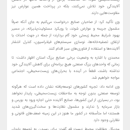
آلایندگی خود تلاش نمی‌کنند، بلکه در پرداخت همین عوارض نیز
مقاومت‌هایی دارند.
وی تأکید کرد: از صاحبان صنایع درخواست می‌کنیم به جای آنکه صرفاً
مشمول جریمه و عوارض شوند، با رویکرد مسئولیت‌پذیرانه، در مسیر
بهبود شرایط محیط زیستی خود گام بردارند؛ از جمله در جهت احداث یا
ارتقای تصفیه‌خانه‌ها، نوسازی سیستم‌های فیلتراسیون، کنترل انتشار
آلاینده‌ها و استفاده از فناوری‌های سبز اقدام کنند.
محمدی با اشاره به وضعیت برخی صنایع بزرگ استان اظهار داشت: تا
زمانی که واحدهای بزرگ صنعتی هیچ برنامه‌ای برای کاهش آلایندگی خود
نداشته باشند، قطعاً در آینده با بحران‌های زیست‌محیطی، اجتماعی
مواجه خواهیم شد.
وی ادامه داد: تجربه کشورهای توسعه‌یافته نشان داده است که هرگونه
توسعه صنعتی بدون توجه به ملاحظات زیست‌محیطی، پایدار نخواهد
بود، در بسیاری از این کشورها، صنایع آلاینده حتی اجازه ورود به بورس و
بازار سرمایه را ندارند و مشمول نظارت‌ها و سخت‌گیری‌های شدید
هستند؛ اما متأسفانه در کشور ما هنوز در این زمینه ضعف‌های قانونی و
نظارتی وجود دارد.
مدیرکل حفاظت محیط زیست قم گفت: برای رسیدن به توسعه پایدار،