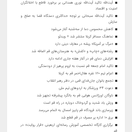
آیت‌الله تاکید آیت‌الله نوری همدانی بر برخورد قاطع با اخلالگران
امنیت و اقتصاد
تاکید آیت‌الله‌ سبحانی بر توجه حداکثری دستگاه قضا به صلح و
سازش
کاهش محسوس دما از سه‌شنبه آغاز می‌شود
نماهنگ مسافر کربلا منتشر شد + ویدئو
«مرگ بر آمریکا» ریشه در معارف دینی دارد
رشته‌های «چاپ» و «کفش» به هنرستان‌های قم اضافه شد
افزایش دمای قم در آغاز هفته جاری ادامه دارد
تاکید امام جمعه قم نسبت به لزوم پرهیز از دودستگی
اعزام تیم ۱۲۰ نفره هلال‌احمر قم به کربلا
تجمع بانوان جان‌فدای قمی در دفتر رهبر انقلاب
دعوت ۳۴ ورزشکار به اردوهای تیم ملی
ناوگان اورژانس هوایی قم به بالگرد پیشرفته تجهیز شد
وزش باد شدید و گردوخاک دوباره در راه قم است
زیرسازی باند فرودگاه قم پاییز امسال به اتمام می‌رسد
برق ۱۰ اداره پر مصرف در قم قطع شد
برگزاری کارگاه تخصصی آموزش رسانه‌ای اربعینی «قرار روایت» در
قم