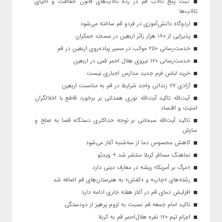
ثبت پنج تالاب قم در رده تالاب‌های قانون حفاظت و احیای
تالاب‌ها
اردوگاه دانش‌آموزی در فردو قم ساخته می‌شود
پذیرایی از ۱۸۰ هزار زائر اربعین در مسجد جمکران
خدمت‌رسانی ۲۵۰ موکب در مسیر پیاده‌روی اربعین در قم
خدمت‌رسانی ۱۲۰ نیروی هلال احمر قمی در اربعین
خرید لباس فرم جدید مدارس اجباری نیست
آزادی ۲۷ زندانی واجد شرایط در قم به مناسبت اربعین
آیت‌الله تاکید آیت‌الله نوری همدانی بر برخورد قاطع با اخلالگران
امنیت و اقتصاد
تاکید آیت‌الله‌ سبحانی بر توجه حداکثری دستگاه قضا به صلح و
سازش
کاهش محسوس دما از سه‌شنبه آغاز می‌شود
نماهنگ مسافر کربلا منتشر شد + ویدئو
«مرگ بر آمریکا» ریشه در معارف دینی دارد
رشته‌های «چاپ» و «کفش» به هنرستان‌های قم اضافه شد
افزایش دمای قم در آغاز هفته جاری ادامه دارد
تاکید امام جمعه قم نسبت به لزوم پرهیز از دودستگی
اعزام تیم ۱۲۰ نفره هلال‌احمر قم به کربلا