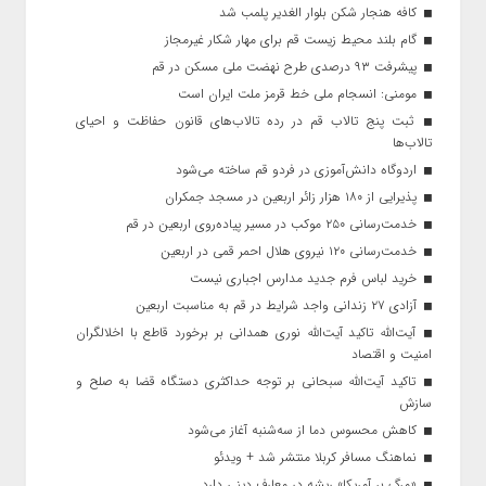
کافه هنجار شکن بلوار الغدیر پلمب شد
گام بلند محیط زیست قم برای مهار شکار غیرمجاز
پیشرفت ۹۳ درصدی طرح نهضت ملی مسکن در قم
مومنی: انسجام ملی خط قرمز ملت ایران است
ثبت پنج تالاب قم در رده تالاب‌های قانون حفاظت و احیای
تالاب‌ها
اردوگاه دانش‌آموزی در فردو قم ساخته می‌شود
پذیرایی از ۱۸۰ هزار زائر اربعین در مسجد جمکران
خدمت‌رسانی ۲۵۰ موکب در مسیر پیاده‌روی اربعین در قم
خدمت‌رسانی ۱۲۰ نیروی هلال احمر قمی در اربعین
خرید لباس فرم جدید مدارس اجباری نیست
آزادی ۲۷ زندانی واجد شرایط در قم به مناسبت اربعین
آیت‌الله تاکید آیت‌الله نوری همدانی بر برخورد قاطع با اخلالگران
امنیت و اقتصاد
تاکید آیت‌الله‌ سبحانی بر توجه حداکثری دستگاه قضا به صلح و
سازش
کاهش محسوس دما از سه‌شنبه آغاز می‌شود
نماهنگ مسافر کربلا منتشر شد + ویدئو
«مرگ بر آمریکا» ریشه در معارف دینی دارد