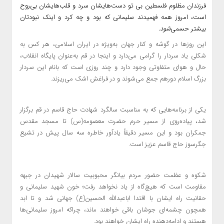
فرزندان مظلوم فلسطین بی تو دست‌هایشان سرد و قلب‌هایشان بی‌روح
است، امروز همه فهمیدند سلیمانی که بود و چه کرد و اینک نبودتان
بیشتر حس
می‌
شود.
این روزها در گوشه و کنار جهان به‌ویژه در ایران اسلامی، هر کس به
شکلی یاد سردار را گرامی می‌دارد و اینجا در قم به‌عنوان پایگاه انقلاب،
حال و هوای متفاوتی وجود دارد و چند روزی است که بانام این سردار
بزرگ اسلام دورهم جمع می‌شوند و در فراغش اشک می‌ریزند.
یکی از برنامه‌هایی که به مناسبت سالگرد شهادت حاج قاسم در قم برگزار
شد، پیاده‌روی از مسیر حرم حضرت معصومه(س) تا مسجد مقدس
جمکران بود‌ و این مسیر دقیقاً یاد‌آور خاطره سه سال پیش در تشیع
جگرسوز حاج قاسم عزیز است.
شکوه و عظمت حضور مردم بیانگر محبوبیت سالار شهیدان در جبهه
مقاومت است که هیچ‌گاه از یاد نخواهد رفت؛ خون شهید سلیمانی و
حقانیت راه ایشان با اقتدا اباعبدالله الحسین(ع) جهانی شد و تا ابد
همچون چشمه‌ای جوشان باقی خواهند ماند، چراکه امروز سلیمانی‌ها
هستند و ادامه‌دهنده راه ایشان خواهند بود.