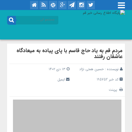
مردم قم به یاد حاج قاسم با پای پیاده به میعادگاه
عاشقان رفتند
نویسنده :
حسین همتی نژاد
۱۳ دی ۱۴۰۲
کد خبر 195752
ایمیل
پرینت