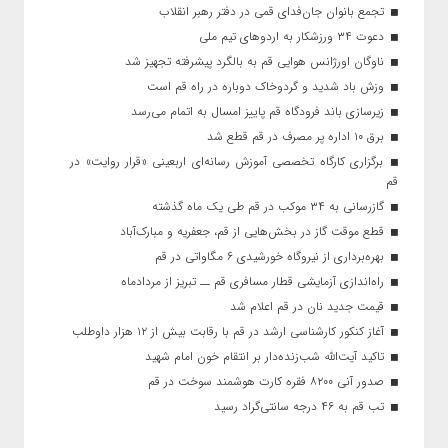
تجمع بانوان جان‌فدای قمی در دفتر رهبر انقلاب
دعوت ۳۴ ورزشکار به اردوهای تیم ملی
ناوگان اورژانس هوایی قم به بالگرد پیشرفته تجهیز شد
وزش باد شدید و گردوخاک دوباره در راه قم است
زیرسازی باند فرودگاه قم پاییز امسال به اتمام می‌رسد
برق ۱۰ اداره پر مصرف در قم قطع شد
برگزاری کارگاه تخصصی آموزش رسانه‌ای اربعینی «قرار روایت» در
قم
گازرسانی به ۳۴ موکب در قم طی یک ماه گذشته
قطع موقت گاز در بخش‌هایی از قم، جعفریه و مبارک‌آباد
بهره‌برداری از نیروگاه خورشیدی ۶ مگاواتی در قم
راه‌اندازی آزمایشی قطار مسافری قم ــ تبریز از مردادماه
قیمت جدید نان در قم اعلام شد
آغاز کنکور کارشناسی ارشد در قم با رقابت بیش از ۱۲ هزار داوطلب
تاکید آیت‌الله شب‌زنده‌دار بر انتقام خون امام شهید
صدور آنی ۸۲۰۰ فقره کارت هوشمند سوخت در قم
تب قم به ۴۶ درجه سانتی‌گراد رسید