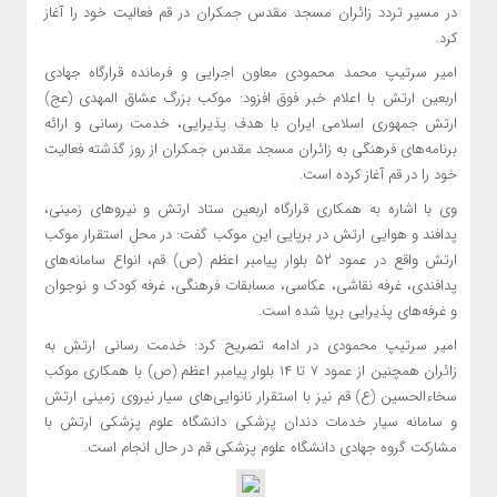
در مسیر تردد زائران مسجد مقدس جمکران در قم فعالیت خود را آغاز
کرد.
امیر سرتیپ محمد محمودی معاون اجرایی و فرمانده قرارگاه جهادی
اربعین ارتش با اعلام خبر فوق افزود: موکب بزرگ عشاق المهدی (عج)
ارتش جمهوری اسلامی ایران با هدف پذیرایی، خدمت رسانی و ارائه
برنامه‌های فرهنگی به زائران مسجد مقدس جمکران از روز گذشته فعالیت
خود را در قم آغاز کرده است.
وی با اشاره به همکاری قرارگاه اربعین ستاد ارتش و نیروهای زمینی،
پدافند و هوایی ارتش در برپایی این موکب گفت: در محل استقرار موکب
ارتش واقع در عمود ۵۲ بلوار پیامبر اعظم (ص) قم، انواع سامانه‌های
پدافندی، غرفه نقاشی، عکاسی، مسابقات فرهنگی، غرفه کودک و نوجوان
و غرفه‌های پذیرایی برپا شده است.
امیر سرتیپ محمودی در ادامه تصریح کرد: خدمت رسانی ارتش به
زائران همچنین از عمود ۷ تا ۱۴ بلوار پیامبر اعظم (ص) با همکاری موکب
سخاءالحسین (ع) قم نیز با استقرار نانوایی‌های سیار نیروی زمینی ارتش
و سامانه سیار خدمات دندان پزشکی دانشگاه علوم پزشکی ارتش با
مشارکت گروه جهادی دانشگاه علوم پزشکی قم در حال انجام است.