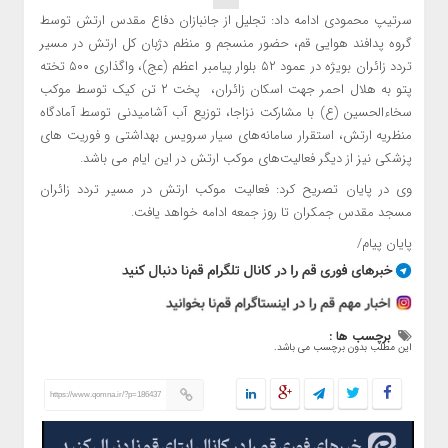
سرتیپ محمودی ادامه داد: تجلیل از جانبازان دفاع مقدس ارتش توسط
گروه پدافند هوایی قم، حضور منسجم و منظم دژبان کل ارتش در مسیر
تردد زائران بویژه در عمود ۵۲ بلوار پیامبر اعظم (عج)، واگذاری ۵۰۰ تخته
پتو به هلال احمر جهت اسکان زائران، پخت ۲ تن کیک توسط موکب
سخاءالحسین (ع) با مشارکت نزاجا، توزیع آب آشامیدنی توسط آمادگاه
منظریه ارتش، استقرار سامانه‌های سیار سرویس بهداشتی و فوریت های
پزشکی نیز از دیگر فعالیت‌های موکب ارتش در این ایام می باشد.
وی در پایان تصریح کرد: فعالیت موکب ارتش در مسیر تردد زائران
مسجد مقدس جمکران تا روز جمعه ادامه خواهد یافت.
پایان پیام/
برچسب ها :
این مطلب بدون برچسب می باشد.
https://www.qomna.ir/?p=186437