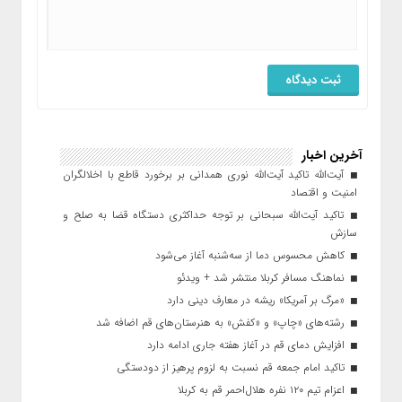
آخرین اخبار
آیت‌الله تاکید آیت‌الله نوری همدانی بر برخورد قاطع با اخلالگران
امنیت و اقتصاد
تاکید آیت‌الله‌ سبحانی بر توجه حداکثری دستگاه قضا به صلح و
سازش
کاهش محسوس دما از سه‌شنبه آغاز می‌شود
نماهنگ مسافر کربلا منتشر شد + ویدئو
«مرگ بر آمریکا» ریشه در معارف دینی دارد
رشته‌های «چاپ» و «کفش» به هنرستان‌های قم اضافه شد
افزایش دمای قم در آغاز هفته جاری ادامه دارد
تاکید امام جمعه قم نسبت به لزوم پرهیز از دودستگی
اعزام تیم ۱۲۰ نفره هلال‌احمر قم به کربلا