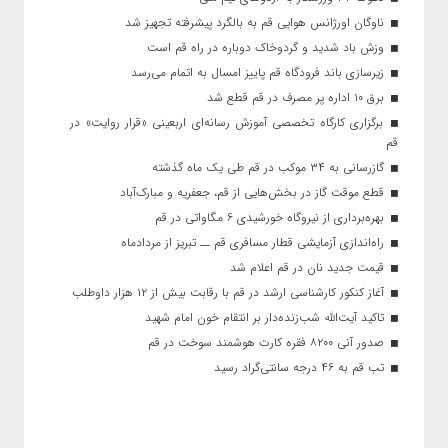
ناوگان اورژانس هوایی قم به بالگرد پیشرفته تجهیز شد
وزش باد شدید و گردوخاک دوباره در راه قم است
زیرسازی باند فرودگاه قم پاییز امسال به اتمام می‌رسد
برق ۱۰ اداره پر مصرف در قم قطع شد
برگزاری کارگاه تخصصی آموزش رسانه‌ای اربعینی «قرار روایت» در
قم
گازرسانی به ۳۴ موکب در قم طی یک ماه گذشته
قطع موقت گاز در بخش‌هایی از قم، جعفریه و مبارک‌آباد
بهره‌برداری از نیروگاه خورشیدی ۶ مگاواتی در قم
راه‌اندازی آزمایشی قطار مسافری قم ــ تبریز از مردادماه
قیمت جدید نان در قم اعلام شد
آغاز کنکور کارشناسی ارشد در قم با رقابت بیش از ۱۲ هزار داوطلب
تاکید آیت‌الله شب‌زنده‌دار بر انتقام خون امام شهید
صدور آنی ۸۲۰۰ فقره کارت هوشمند سوخت در قم
تب قم به ۴۶ درجه سانتی‌گراد رسید