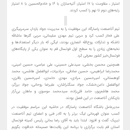
امتیاز ، مقاومت با ۱۷ امتیاز، آتیه‌سازان با ۱۶ و خادم‌الحسین با ۸ امتیاز
رتبه‌های دوم تا نهم را کسب کردند.
تیم آناصنعت پاسارگاد این موفقیت را به مدیریت جواد بازدار، سرمربیگری
علی فخار کسب کرد و مربی تیم مهدی سلیمانی، مربی گلرها ماشالله
تاشکه و تدارکات روح‌الله انصاری بودند، لیگی که بار دیگر استعدادها و
نخبه‌های زیادی را به سطح اول فوتسال قم به عنوان یکی از پایگاه‌های
فوتسال‌خیز کشور معرفی کرد.
همچنین محسن بخشی، سیدعلی حسینی، علی عباسی، حسین امینی،
محمدرضا ابراهیمی، حسین صادقی، مرادبیات، ابوالفضل هاشمی، محمد
کوهستانی، امیرحسین مرادی، مهدی حامدی، امیرحسین باقری،
ابوالفضل دامن‌خشک، جواد سنگتراشان، علیرضا روحانی، جواد برزگر،
محمد هاشم‌پور، حامد قلی‌زاده، سیدمحمد موسوی و ماهان بی‌آزار
بازیکنان آناصنعت در این فصل بودند.
مدیرعامل باشگاه آناصنعت پاسارگاد در حاشیه این مراسم موفقیت در
کسب عنوان قهرمانی لیگ برتر را به کادر فنی و اعضای تیم آناصنعت
تبریک گفت و افزود: ابتدا باید به آقای رضا بمانی رئیس کمیته فوتسال
استان قم بابت برگزاری با برنامه این رقابت‌ها صمیمانه خداقوت بگویم