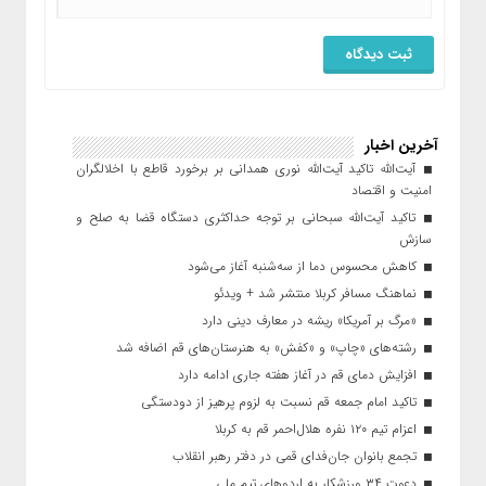
آخرین اخبار
آیت‌الله تاکید آیت‌الله نوری همدانی بر برخورد قاطع با اخلالگران
امنیت و اقتصاد
تاکید آیت‌الله‌ سبحانی بر توجه حداکثری دستگاه قضا به صلح و
سازش
کاهش محسوس دما از سه‌شنبه آغاز می‌شود
نماهنگ مسافر کربلا منتشر شد + ویدئو
«مرگ بر آمریکا» ریشه در معارف دینی دارد
رشته‌های «چاپ» و «کفش» به هنرستان‌های قم اضافه شد
افزایش دمای قم در آغاز هفته جاری ادامه دارد
تاکید امام جمعه قم نسبت به لزوم پرهیز از دودستگی
اعزام تیم ۱۲۰ نفره هلال‌احمر قم به کربلا
تجمع بانوان جان‌فدای قمی در دفتر رهبر انقلاب
دعوت ۳۴ ورزشکار به اردوهای تیم ملی