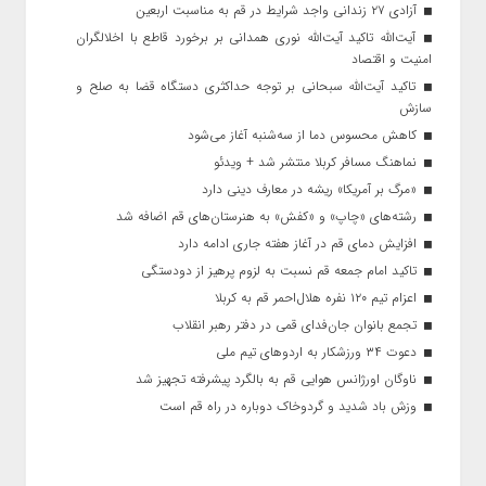
آزادی ۲۷ زندانی واجد شرایط در قم به مناسبت اربعین
آیت‌الله تاکید آیت‌الله نوری همدانی بر برخورد قاطع با اخلالگران
امنیت و اقتصاد
تاکید آیت‌الله‌ سبحانی بر توجه حداکثری دستگاه قضا به صلح و
سازش
کاهش محسوس دما از سه‌شنبه آغاز می‌شود
نماهنگ مسافر کربلا منتشر شد + ویدئو
«مرگ بر آمریکا» ریشه در معارف دینی دارد
رشته‌های «چاپ» و «کفش» به هنرستان‌های قم اضافه شد
افزایش دمای قم در آغاز هفته جاری ادامه دارد
تاکید امام جمعه قم نسبت به لزوم پرهیز از دودستگی
اعزام تیم ۱۲۰ نفره هلال‌احمر قم به کربلا
تجمع بانوان جان‌فدای قمی در دفتر رهبر انقلاب
دعوت ۳۴ ورزشکار به اردوهای تیم ملی
ناوگان اورژانس هوایی قم به بالگرد پیشرفته تجهیز شد
وزش باد شدید و گردوخاک دوباره در راه قم است