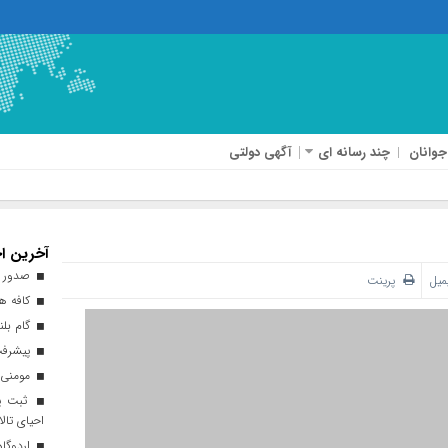
جوانان
چند رسانه ای
آگهی دولتی
آخرین اخ
صدور ه
میل
پرینت
کافه هن
گام بلن
پیشرفت ۹۳ درصدی طرح نهضت ملی 
مومنی:
ثبت پن
احیای تالا
اردوگاه