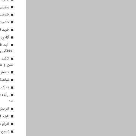
پذیرایی از ۱۸۰ هزار زائر اربعی
خدمت‌رسانی ۲۵۰ موکب در مس
خدمت‌رسانی ۱۲۰ نیروی ه
خرید ل
آزادی ۲۷ زندانی واجد شرایط در قم به مناسبت اربعین
آیت‌الل
اخلالگران
تاکید آ
صلح و س
کاهش م
نماهنگ 
«مرگ بر
رشته‌ه
شد
افزایش 
تاکید ا
اعزام تیم ۱۲۰ نفره هلال‌احمر
تجمع با