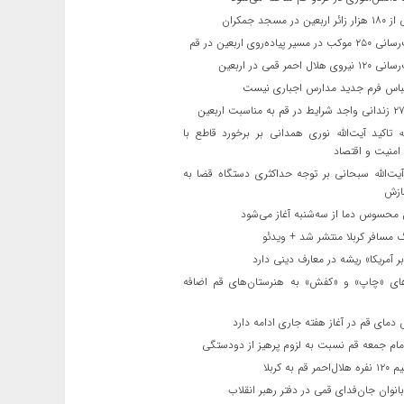
ن در مسجد جمکران
یر پیاده‌روی اربعین در قم
لال احمر قمی در اربعین
باس فرم جدید مدارس اجباری نیست
ه تاکید آیت‌الله نوری همدانی بر برخورد قاطع با
 امنیت و اقتصاد
یت‌الله‌ سبحانی بر توجه حداکثری دستگاه قضا به
ازش
حسوس دما از سه‌شنبه آغاز می‌شود
مسافر کربلا منتشر شد + ویدئو
 آمریکا» ریشه در معارف دینی دارد
ای «چاپ» و «کفش» به هنرستان‌های قم اضافه
دمای قم در آغاز هفته جاری ادامه دارد
مام جمعه قم نسبت به لزوم پرهیز از دودستگی
 قم به کربلا
نوان جان‌فدای قمی در دفتر رهبر انقلاب