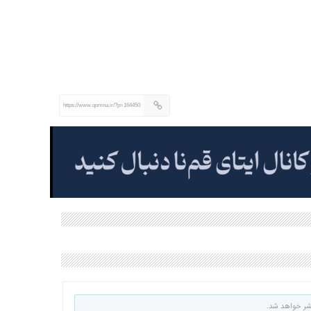
https://www.qomna.ir/?p=164450
شر خواهد شد.