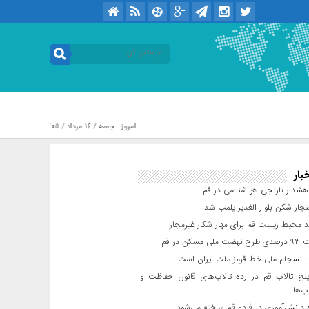
امروز : جمعه / ۱۶ مرداد / ۱۴۰۵ .::. برابر با : Friday, 7 August , 2026
بار
شدار نارنجی هواشناسی در قم
جار شکن بلوار الغدیر پلمب شد
د محیط زیست قم برای مهار شکار غیرمجاز
مسکن در قم
 انسجام ملی خط قرمز ملت ایران است
ج تالاب قم در رده تالاب‌های قانون حفاظت و
ب‌ها
 دانش‌آموزی در فردو قم ساخته می‌شود