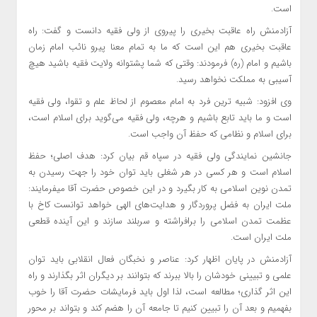
است.
آزادمنش راه عاقبت بخیری را پیروی از ولی فقیه دانست و گفت: راه
عاقبت بخیری هم این است که ما به تمام معنا پیرو نائب امام زمان
باشیم و امام (ره) فرمودند: وقتی که شما پشتوانه ولایت فقیه باشید هیچ
آسیبی به مملکت نخواهد رسید.
وی افزود: شبیه ترین فرد به امام معصوم از لحاظ علم و تقوا، ولی فقیه
است و ما باید تابع باشیم و هرچه، ولی فقیه می‌گوید برای اسلام است،
برای اسلام و نظامی که حفظ آن واجب است.
جانشین نمایندگی ولی فقیه در سپاه قم بیان کرد: هدف اصلی؛ حفظ
اسلام است و هر کسی در هر شغلی باید توان خود را جهت رسیدن به
تمدن نوین اسلامی به کار بگیرد و در این خصوص حضرت آقا میفرمایند:
ملت ایران به فضل پروردگار و هدایت‌های الهی خواهد توانست کاخ با
عظمت تمدن اسلامی را برافراشته و سربلند سازند و این آینده قطعی
ملت ایران است.
آزادمنش در پایان اظهار کرد: عناصر و نخبگان فعال انقلابی باید توان
علمی و تبیینی خودشان را بالا ببرند که بتوانند بر دیگران اثر بگذارند و راه
این اثر گذاری؛ مطالعه است، لذا اول باید فرمایشات حضرت آقا را خوب
بفهمیم و بعد آن را تبیین کنیم تا جامعه آن را هضم کند و بتواند بر محور