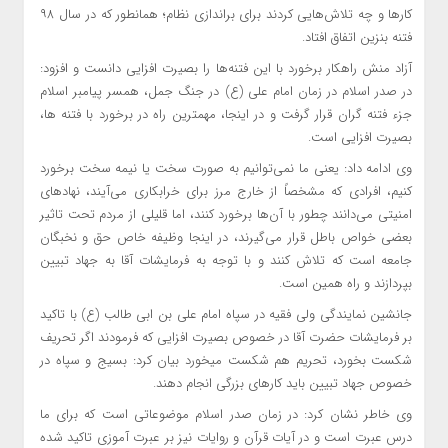
کار‌ها و چه تلاش‌هایی کردند برای براندازی نظام؛ همانطور که در سال ۹۸
فتنه بنزین اتفاق افتاد.
آزاد منش راهکار برخورد با این فتنه‌ها را بصیرت افزایی دانست و افزود:
در صدر اسلام در زمان امام علی (ع) در جنگ جمل، همسر پیامبر اسلام
جزء فتنه گران قرار گرفت و در اینجا، مهمترین راه در برخورد با فتنه ها،
بصیرت افزایی است.
وی ادامه داد: یعنی ما نمی‌توانیم به صورت سخت یا نیمه سخت برخورد
کنیم، افرادی که مشخصاً از خارج مرز برای خرابکاری می‌آیند، نهاد‌های
امنیتی می‌دانند چطور با آن‌ها برخورد کنند، اما قلیلی از مردم تحت تاثیر
بعضی خواص باطل قرار می‌گیرند، در اینجا وظیفه خاص حق و نخبگان
جامعه است که تلاش کنند و با توجه به فرمایشات آقا به جهاد تبیین
بپردازند و راه همین است.
جانشین نمایندگی ولی فقیه در سپاه امام علی بن ابی طالب (ع) با تاکید
بر فرمایشات حضرت آقا در خصوص بصیرت افزایی که فرمودند اگر تحریف
شکست بخورد، تحریم هم شکست میخورد بیان کرد: بسیج و سپاه در
خصوص جهاد تبیین باید کار‌های بزرگی انجام دهند.
وی خاطر نشان کرد: در زمان صدر اسلام موضوعاتی است که برای ما
درس عبرت است و در آیات قرآن و روایات نیز بر عبرت آموزی تاکید شده