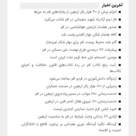
آخرین اخبار
اعزام بیش از ۴۰ هزار زائر اربعین از پایانه‌های قم به مرزها
فاز دوم آزادراه شهید سلیمانی در قم شتاب می‌گیرد
صدور هشدار نارنجی هواشناسی در قم
کافه هنجار شکن بلوار الغدیر پلمب شد
گام بلند محیط زیست قم برای مهار شکار غیرمجاز
پیشرفت ۹۳ درصدی طرح نهضت ملی مسکن در قم
مومنی: انسجام ملی خط قرمز ملت ایران است
ثبت پنج تالاب قم در رده تالاب‌های قانون حفاظت و احیای
تالاب‌ها
اردوگاه دانش‌آموزی در فردو قم ساخته می‌شود
پذیرایی از ۱۸۰ هزار زائر اربعین در مسجد جمکران
خدمت‌رسانی ۲۵۰ موکب در مسیر پیاده‌روی اربعین در قم
خدمت‌رسانی ۱۲۰ نیروی هلال احمر قمی در اربعین
خرید لباس فرم جدید مدارس اجباری نیست
آزادی ۲۷ زندانی واجد شرایط در قم به مناسبت اربعین
آیت‌الله تاکید آیت‌الله نوری همدانی بر برخورد قاطع با اخلالگران
امنیت و اقتصاد