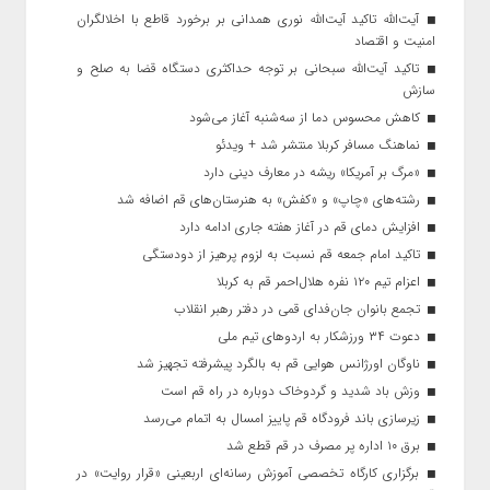
آیت‌الله تاکید آیت‌الله نوری همدانی بر برخورد قاطع با اخلالگران
امنیت و اقتصاد
تاکید آیت‌الله‌ سبحانی بر توجه حداکثری دستگاه قضا به صلح و
سازش
کاهش محسوس دما از سه‌شنبه آغاز می‌شود
نماهنگ مسافر کربلا منتشر شد + ویدئو
«مرگ بر آمریکا» ریشه در معارف دینی دارد
رشته‌های «چاپ» و «کفش» به هنرستان‌های قم اضافه شد
افزایش دمای قم در آغاز هفته جاری ادامه دارد
تاکید امام جمعه قم نسبت به لزوم پرهیز از دودستگی
اعزام تیم ۱۲۰ نفره هلال‌احمر قم به کربلا
تجمع بانوان جان‌فدای قمی در دفتر رهبر انقلاب
دعوت ۳۴ ورزشکار به اردوهای تیم ملی
ناوگان اورژانس هوایی قم به بالگرد پیشرفته تجهیز شد
وزش باد شدید و گردوخاک دوباره در راه قم است
زیرسازی باند فرودگاه قم پاییز امسال به اتمام می‌رسد
برق ۱۰ اداره پر مصرف در قم قطع شد
برگزاری کارگاه تخصصی آموزش رسانه‌ای اربعینی «قرار روایت» در