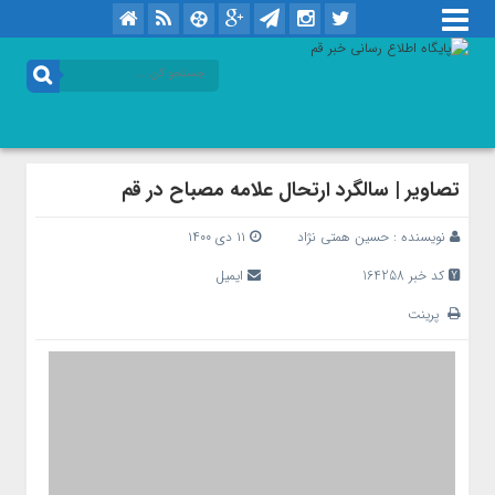
تصاویر | سالگرد ارتحال علامه مصباح در قم
نویسنده :
حسین همتی نژاد
۱۱ دی ۱۴۰۰
کد خبر 164258
ایمیل
پرینت