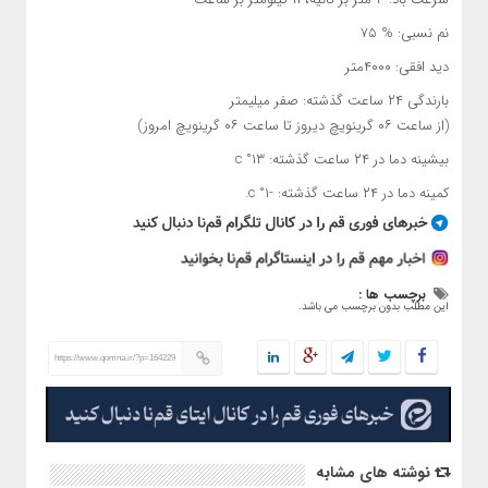
نم نسبی: % ۷۵
دید افقی: ۴۰۰۰متر
بارندگی ۲۴ ساعت گذشته: صفر میلیمتر
(از ساعت ۰۶ گرینویچ دیروز تا ساعت ۰۶ گرینویچ امروز)
بیشینه دما در ۲۴ ساعت گذشته: ۱۳° c
کمینه دما در ۲۴ ساعت گذشته: -۱° c.
برچسب ها :
این مطلب بدون برچسب می باشد.
https://www.qomna.ir/?p=164229
نوشته های مشابه