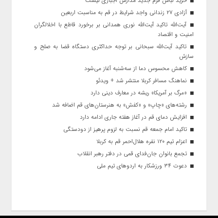
خرید لباس فرم جدید مدارس اجباری نیست
آزادی ۲۷ زندانی واجد شرایط در قم به مناسبت اربعین
آیت‌الله تاکید آیت‌الله نوری همدانی بر برخورد قاطع با اخلالگران
امنیت و اقتصاد
تاکید آیت‌الله‌ سبحانی بر توجه حداکثری دستگاه قضا به صلح و
سازش
کاهش محسوس دما از سه‌شنبه آغاز می‌شود
نماهنگ مسافر کربلا منتشر شد + ویدئو
«مرگ بر آمریکا» ریشه در معارف دینی دارد
رشته‌های «چاپ» و «کفش» به هنرستان‌های قم اضافه شد
افزایش دمای قم در آغاز هفته جاری ادامه دارد
تاکید امام جمعه قم نسبت به لزوم پرهیز از دودستگی
اعزام تیم ۱۲۰ نفره هلال‌احمر قم به کربلا
تجمع بانوان جان‌فدای قمی در دفتر رهبر انقلاب
دعوت ۳۴ ورزشکار به اردوهای تیم ملی