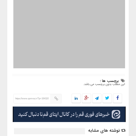
برچسب ها :
این مطلب بدون برچسب می باشد.
https://www.qomna.ir/?p=164110
نوشته های مشابه