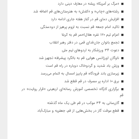
«مرگ بر آمریکا» ریشه در معارف دینی دارد
رشته‌های «چاپ» و «کفش» به هنرستان‌های قم اضافه شد
افزایش دمای قم در آغاز هفته جاری ادامه دارد
تاکید امام جمعه قم نسبت به لزوم پرهیز از دودستگی
اعزام تیم ۱۲۰ نفره هلال‌احمر قم به کربلا
تجمع بانوان جان‌فدای قمی در دفتر رهبر انقلاب
دعوت ۳۴ ورزشکار به اردوهای تیم ملی
ناوگان اورژانس هوایی قم به بالگرد پیشرفته تجهیز شد
وزش باد شدید و گردوخاک دوباره در راه قم است
زیرسازی باند فرودگاه قم پاییز امسال به اتمام می‌رسد
برق ۱۰ اداره پر مصرف در قم قطع شد
برگزاری کارگاه تخصصی آموزش رسانه‌ای اربعینی «قرار روایت» در
قم
گازرسانی به ۳۴ موکب در قم طی یک ماه گذشته
قطع موقت گاز در بخش‌هایی از قم، جعفریه و مبارک‌آباد