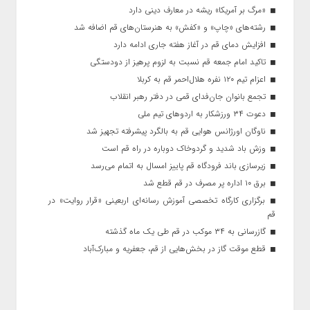
«مرگ بر آمریکا» ریشه در معارف دینی دارد
رشته‌های «چاپ» و «کفش» به هنرستان‌های قم اضافه شد
افزایش دمای قم در آغاز هفته جاری ادامه دارد
تاکید امام جمعه قم نسبت به لزوم پرهیز از دودستگی
اعزام تیم ۱۲۰ نفره هلال‌احمر قم به کربلا
تجمع بانوان جان‌فدای قمی در دفتر رهبر انقلاب
دعوت ۳۴ ورزشکار به اردوهای تیم ملی
ناوگان اورژانس هوایی قم به بالگرد پیشرفته تجهیز شد
وزش باد شدید و گردوخاک دوباره در راه قم است
زیرسازی باند فرودگاه قم پاییز امسال به اتمام می‌رسد
برق ۱۰ اداره پر مصرف در قم قطع شد
برگزاری کارگاه تخصصی آموزش رسانه‌ای اربعینی «قرار روایت» در
قم
گازرسانی به ۳۴ موکب در قم طی یک ماه گذشته
قطع موقت گاز در بخش‌هایی از قم، جعفریه و مبارک‌آباد