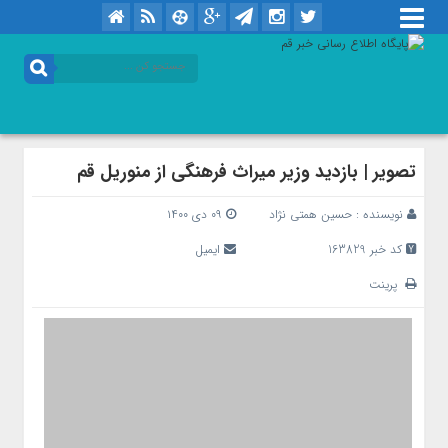
تصویر | بازدید وزیر میراث فرهنگی از منوریل قم
نویسنده :
حسین همتی نژاد
۰۹ دی ۱۴۰۰
کد خبر 163829
ایمیل
پرینت