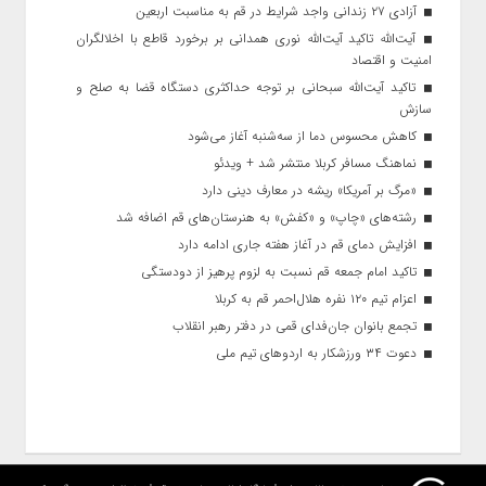
آزادی ۲۷ زندانی واجد شرایط در قم به مناسبت اربعین
آیت‌الله تاکید آیت‌الله نوری همدانی بر برخورد قاطع با اخلالگران
امنیت و اقتصاد
تاکید آیت‌الله‌ سبحانی بر توجه حداکثری دستگاه قضا به صلح و
سازش
کاهش محسوس دما از سه‌شنبه آغاز می‌شود
نماهنگ مسافر کربلا منتشر شد + ویدئو
«مرگ بر آمریکا» ریشه در معارف دینی دارد
رشته‌های «چاپ» و «کفش» به هنرستان‌های قم اضافه شد
افزایش دمای قم در آغاز هفته جاری ادامه دارد
تاکید امام جمعه قم نسبت به لزوم پرهیز از دودستگی
اعزام تیم ۱۲۰ نفره هلال‌احمر قم به کربلا
تجمع بانوان جان‌فدای قمی در دفتر رهبر انقلاب
دعوت ۳۴ ورزشکار به اردوهای تیم ملی