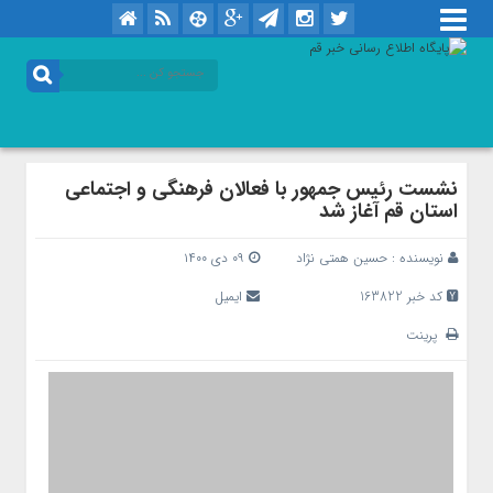
نشست رئیس جمهور با فعالان فرهنگی و اجتماعی
استان قم آغاز شد
نویسنده :
حسین همتی نژاد
۰۹ دی ۱۴۰۰
کد خبر 163822
ایمیل
پرینت