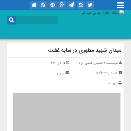
میدان شهید مطهری در سایه غفلت
نویسنده :
حسین همتی نژاد
۰۱ دی ۱۴۰۰
کد خبر 163346
ایمیل
پرینت