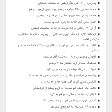
پذیرایی از ۱۸۰ هزار زائر اربعین در مسجد جمکران
خدمت‌رسانی ۲۵۰ موکب در مسیر پیاده‌روی اربعین در قم
خدمت‌رسانی ۱۲۰ نیروی هلال احمر قمی در اربعین
خرید لباس فرم جدید مدارس اجباری نیست
آزادی ۲۷ زندانی واجد شرایط در قم به مناسبت اربعین
آیت‌الله تاکید آیت‌الله نوری همدانی بر برخورد قاطع با اخلالگران
امنیت و اقتصاد
تاکید آیت‌الله‌ سبحانی بر توجه حداکثری دستگاه قضا به صلح و
سازش
کاهش محسوس دما از سه‌شنبه آغاز می‌شود
نماهنگ مسافر کربلا منتشر شد + ویدئو
«مرگ بر آمریکا» ریشه در معارف دینی دارد
رشته‌های «چاپ» و «کفش» به هنرستان‌های قم اضافه شد
افزایش دمای قم در آغاز هفته جاری ادامه دارد
تاکید امام جمعه قم نسبت به لزوم پرهیز از دودستگی
اعزام تیم ۱۲۰ نفره هلال‌احمر قم به کربلا
تجمع بانوان جان‌فدای قمی در دفتر رهبر انقلاب
دعوت ۳۴ ورزشکار به اردوهای تیم ملی