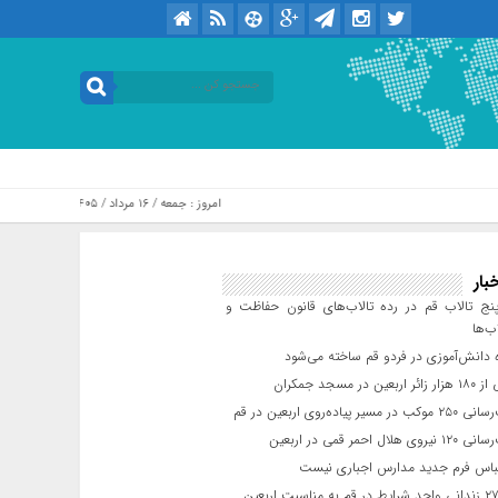
امروز : جمعه / ۱۶ مرداد / ۱۴۰۵ .::. برابر با : Friday, 7 August , 2026
بار
ج تالاب قم در رده تالاب‌های قانون حفاظت و
ب‌ها
 دانش‌آموزی در فردو قم ساخته می‌شود
ن در مسجد جمکران
یر پیاده‌روی اربعین در قم
لال احمر قمی در اربعین
باس فرم جدید مدارس اجباری نیست