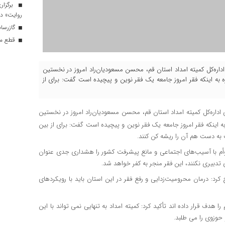
برگزار
روایت» در
گازرسانی به ۳۴ موکب در 
قطع موق
 اداره‌کل کمیته امداد استان قم، محسن مسعودیان‌راد امروز در نخستین
به اینکه فقر امروز جامعه یک فقر نوین و پیچیده است گفت: برای از
 اداره‌کل کمیته امداد استان قم، محسن
مسعودیان
‌راد امروز در نخستین
 اینکه فقر امروز جامعه یک فقر نوین و پیچیده است گفت: برای از بین
ت به دست هم
آن را
ریشه کن کنند.
توأم با آسیب‌های اجتماعی و مانع پیشرفت کشور را هشداری جدی عنوان
 تدبیری نکنند، این فقر منجر به کفر خواهد شد.
رد: درمان محرومیت‌زدایی و رفع فقر در این استان باید با رویکردهای
ا هدف قرار داده اند تأکید کرد: کمیته امداد به تنهایی نمی تواند با این
حوزوی را می طلبد.