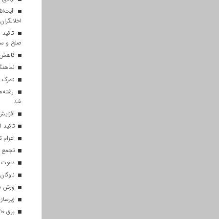
آیت‌الل
اخلالگران
تاکید آ
صلح و س
کاهش م
نماهنگ 
«مرگ بر
رشته‌ه
شد
افزایش 
تاکید ا
اعزام تیم ۱۲۰ نفره هلال‌احمر
تجمع با
دعوت ۳۴ ورزشکار به اردوهای تیم مل
ناوگان 
وزش باد
زیرسازی
برق ۱۰ اداره پر مصرف در قم قطع شد