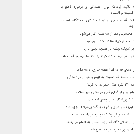
ه تاکید آیت‌الله نوری همدانی بر برخورد قاطع با
 امنیت و اقتصاد
یت‌الله‌ سبحانی بر توجه حداکثری دستگاه قضا به
ازش
حسوس دما از سه‌شنبه آغاز می‌شود
مسافر کربلا منتشر شد + ویدئو
 آمریکا» ریشه در معارف دینی دارد
ای «چاپ» و «کفش» به هنرستان‌های قم اضافه
دمای قم در آغاز هفته جاری ادامه دارد
مام جمعه قم نسبت به لزوم پرهیز از دودستگی
 قم به کربلا
نوان جان‌فدای قمی در دفتر رهبر انقلاب
ی
اورژانس هوایی قم به بالگرد پیشرفته تجهیز شد
 شدید و گردوخاک دوباره در راه قم است
 باند فرودگاه قم پاییز امسال به اتمام می‌رسد