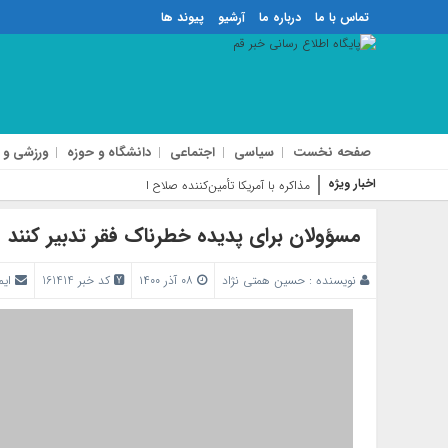
تماس با ما
درباره ما
آرشیو
پیوند ها
صفحه نخست
سیاسی
اجتماعی
دانشگاه و حوزه
ورزشی و 
اخبار ویژه
مذاکره با آمریکا تأمین‌کننده صلاح امت اسلامی نیست
مسؤولان برای پدیده خطرناک فقر تدبیر کنند
نویسنده :
حسین همتی نژاد
۰۸ آذر ۱۴۰۰
کد خبر 161414
ایم