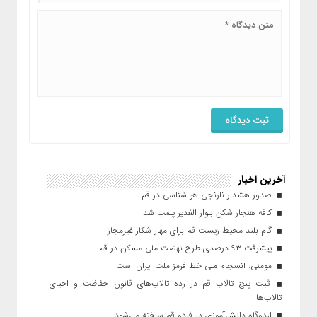
آخرین اخبار
صدور هشدار نارنجی هواشناسی در قم
کافه هنجار شکن بلوار الغدیر پلمب شد
گام بلند محیط زیست قم برای مهار شکار غیرمجاز
پیشرفت ۹۳ درصدی طرح نهضت ملی مسکن در قم
مومنی: انسجام ملی خط قرمز ملت ایران است
ثبت پنج تالاب قم در رده تالاب‌های قانون حفاظت و احیای
تالاب‌ها
اردوگاه دانش‌آموزی در فردو قم ساخته می‌شود