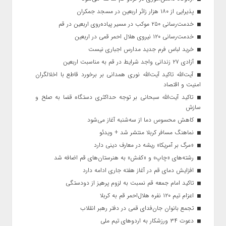
پذیرایی از ۱۸۰ هزار زائر اربعین در مسجد جمکران
خدمت‌رسانی ۲۵۰ موکب در مسیر پیاده‌روی اربعین در قم
خدمت‌رسانی ۱۲۰ نیروی هلال احمر قمی در اربعین
خرید لباس فرم جدید مدارس اجباری نیست
آزادی ۲۷ زندانی واجد شرایط در قم به مناسبت اربعین
آیت‌الله تاکید آیت‌الله نوری همدانی بر برخورد قاطع با اخلالگران
امنیت و اقتصاد
تاکید آیت‌الله‌ سبحانی بر توجه حداکثری دستگاه قضا به صلح و
سازش
کاهش محسوس دما از سه‌شنبه آغاز می‌شود
نماهنگ مسافر کربلا منتشر شد + ویدئو
«مرگ بر آمریکا» ریشه در معارف دینی دارد
رشته‌های «چاپ» و «کفش» به هنرستان‌های قم اضافه شد
افزایش دمای قم در آغاز هفته جاری ادامه دارد
تاکید امام جمعه قم نسبت به لزوم پرهیز از دودستگی
اعزام تیم ۱۲۰ نفره هلال‌احمر قم به کربلا
تجمع بانوان جان‌فدای قمی در دفتر رهبر انقلاب
دعوت ۳۴ ورزشکار به اردوهای تیم ملی