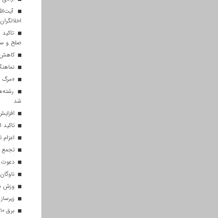
آیت‌الل
اخلالگران
تاکید آ
صلح و س
کاهش م
نماهنگ 
«مرگ بر
رشته‌ه
شد
افزایش 
تاکید ا
اعزام تیم ۱۲۰ نفره هلال‌احمر
تجمع با
دعوت ۳۴ ورزشکار به اردوهای تیم مل
ناوگان 
وزش باد
زیرسازی
برق ۱۰ اداره پر مصرف در قم قطع شد