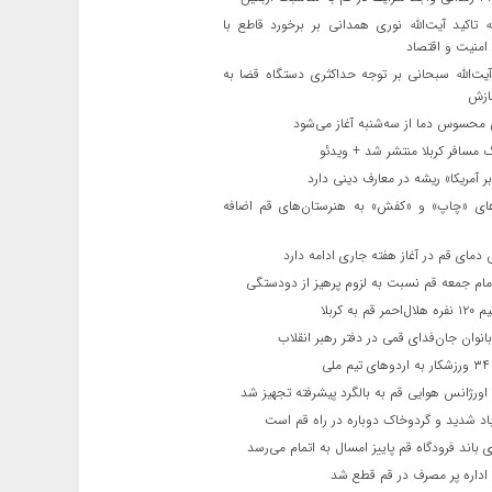
ه تاکید آیت‌الله نوری همدانی بر برخورد قاطع با
 امنیت و اقتصاد
یت‌الله‌ سبحانی بر توجه حداکثری دستگاه قضا به
ازش
حسوس دما از سه‌شنبه آغاز می‌شود
مسافر کربلا منتشر شد + ویدئو
 آمریکا» ریشه در معارف دینی دارد
ای «چاپ» و «کفش» به هنرستان‌های قم اضافه
دمای قم در آغاز هفته جاری ادامه دارد
مام جمعه قم نسبت به لزوم پرهیز از دودستگی
 قم به کربلا
نوان جان‌فدای قمی در دفتر رهبر انقلاب
ی
اورژانس هوایی قم به بالگرد پیشرفته تجهیز شد
 شدید و گردوخاک دوباره در راه قم است
 باند فرودگاه قم پاییز امسال به اتمام می‌رسد