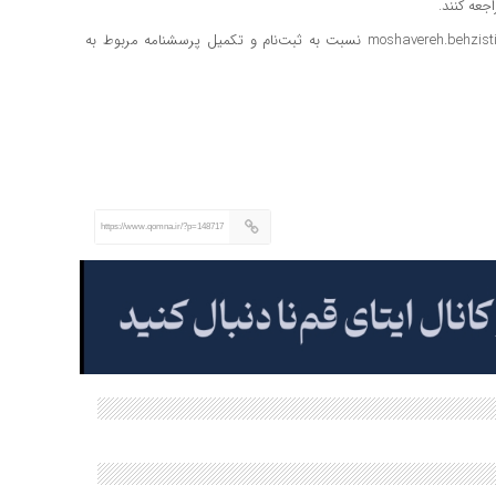
جعه کنند.
وی خاطرنشان کرد: خانواده‌ها می‌توانند با مراجعه به سایت moshavereh.behzisti.gov.ir نسبت به ثبت‌نام و تکمیل پرسشنامه مربوط به
https://www.qomna.ir/?p=148717