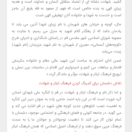
کشید. شهادت نشانه ‌ای از اعتماد متقابل انسان و خداوند است و هدیه
زیبای الهی به بنده خالص است که فهم، از صعود به قله رفیع آن عاجز
است و خدمت به شهدا و خانواده آنان توفیقی الهی است.
حال، کوچه و خیابان ‌های شهرمان با نام زیبای شهدا آذین می ‌یابد تا
یادمان باشد که از رهگذر کلام شهید به منزل می ‌رسیم. با عنایت به
مصوبه شورای اسلامی شهر مقدس قم در راستای نامگذاری و اجرای طرح
«کوچه‌های آسمانی»، معبری از شهرمان به نام شهید عزیزمان (نام شهید)
زینت می‌یابد.
ضمن ادای احترام به ساحت این شهید عالی ‌مقام و خانواده مکرمش
افتخار و مباهات می ‌کنیم و امیدواریم این اقدام در مناسبات بین نسلی و
ترویج فرهنگ ایثار و شهادت مؤثر و ماندگار گردد.»
تلاش دشمنان برای کمرنگ کردن فرهنگ ایثار و شهادت
و اما ذکر نام و فرهنگ ایثار و شهادت در قم با کنگره ملی شهدای استان
گره خورده است که در این باره احمد حاجی ‌زاده به عنوان دبیر این کنگره
به اهمیت نصب تابلوهای جدید کوچه‌ های شهید در قم اشاره می کند و
می گوید: در جامعه کنونی و فضای فرهنگی و اجتماعی موجود، دشمنان با
تمام توان کار می ‌کنند تا ذهنیت نوجوانان و جوانان ما را به سمت
فرهنگ غربی سوق دهند و از فرهنگ اصیل اسلامی که همان فرهنگ ایثار