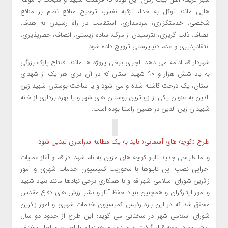
هایی مانند توکل به خدا، تزکیه نفس، ترجیح منافع نظام بر منافع
شخصی، خدمتگزاری، مردمداری، استقامت در راه رسیدن به هدف،
انصاف، ذلت گریزی، نترسیدن از مرگ، ساده زیستی، انصاف، خطرپذیری،
انتقادپذیری و عدم دنیاپرستی ترویج داده شود.
شهردار قم ادامه می دهد: اجرای برخی پروژه ها مانند افتتاح پارک بزرگی
به یاد شش هزار و ۹۰ شهید استان که در آن برای هر یک از شهدای
استان، یک درخت کاشته شده و می شود و یا ساخت بوستان شهید زین‌
الدین به‌ عنوان یکی از زیباترین بوستان ‌های شهر و یا بهره برداری از خانه
شهیدان زین‌ الدین در همین راستا بوده است.
طرح «کوچه های آسمانی» باید به یک مطالبه سراسری تبدیل شود
و اما طراحی جدید تابلو کوچه های مزین به نام شهدا در قم و آغاز عملیات
اجرایی نصب این تابلوها با محوریت کمیسیون خدمات شهری و امور
زائرین شورای اسلامی شهر قم و با همکاری برخی نهادها مانند بنیاد شهید
و امور ایثارگران و همچنین بنیاد حفظ آثار و نشر ارزش های دفاع مقدس
محقق شد که در این باره رئیس کمیسیون خدمات شهری و امور زائرین
شورای اسلامی شهر در سخنانی می گوید: این طرح از حدود دو سال
پیش مورد توجه قرار گرفت و امیدواریم همزمان با اجرای مراحل مختلف