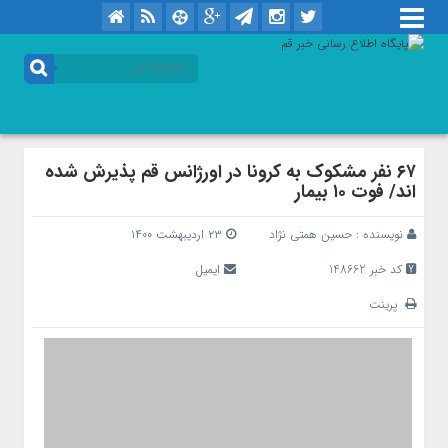
۶۷ نفر مشکوک به کرونا در اورژانس قم پذیرش شده
اند/ فوت ۱۰ بیمار
نویسنده :
حسین همتی نژاد
۲۳ اردیبهشت ۱۴۰۰
کد خبر 148662
ایمیل
پرینت