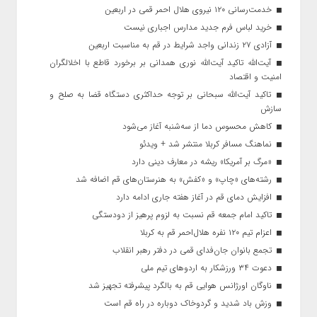
خدمت‌رسانی ۱۲۰ نیروی هلال احمر قمی در اربعین
خرید لباس فرم جدید مدارس اجباری نیست
آزادی ۲۷ زندانی واجد شرایط در قم به مناسبت اربعین
آیت‌الله تاکید آیت‌الله نوری همدانی بر برخورد قاطع با اخلالگران
امنیت و اقتصاد
تاکید آیت‌الله‌ سبحانی بر توجه حداکثری دستگاه قضا به صلح و
سازش
کاهش محسوس دما از سه‌شنبه آغاز می‌شود
نماهنگ مسافر کربلا منتشر شد + ویدئو
«مرگ بر آمریکا» ریشه در معارف دینی دارد
رشته‌های «چاپ» و «کفش» به هنرستان‌های قم اضافه شد
افزایش دمای قم در آغاز هفته جاری ادامه دارد
تاکید امام جمعه قم نسبت به لزوم پرهیز از دودستگی
اعزام تیم ۱۲۰ نفره هلال‌احمر قم به کربلا
تجمع بانوان جان‌فدای قمی در دفتر رهبر انقلاب
دعوت ۳۴ ورزشکار به اردوهای تیم ملی
ناوگان اورژانس هوایی قم به بالگرد پیشرفته تجهیز شد
وزش باد شدید و گردوخاک دوباره در راه قم است