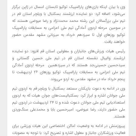
وی با بیان اینکه بازی‌های پارالمپیک توکیو تابستان امسال در ژاپن برگزار
می‌شود، اضافه کرد: دو نماینده ارزشمند بسکتبال با ویلچر استان قم در
تیم ملی بزرگسالان این رشته محمد محمدنژاد و رضا عیوضی هستند که
در سومین مرحله اردوی آمادگی تیم ملی اعزامی به مسابقات پارالمپیک
توکیو روزهای اول تا سیزدهم خرداد به میزبانی مشهد مقدس حضور
خواهند یافت.
رئیس هیات ورزش‌های جانبازان و معلولین استان قم افزود: دو نماینده
ارزشمند والیبال نشسته استان قم در تیم ملی حسین گلستانی و
سیدحسین
حسینی‌جد هستند که در سیزدهمین مرحله اردوی آمادگی
تیم ملی اعزامی به مسابقات پارالمپیک توکیو روزهای ۲۶ اردیبهشت تا
پنجم خرداد ماه در مشهد مقدس به اردو می‌روند.
وی در ادامه به دعوت بازیکنان مستعد بسکتبال با ویلچر قم به اردوی تیم
ملی جوانان اشاره و ابراز کرد: بسکتبالیست‌های جوان هیات که به اردوی
استعدادیابی تیم ملی جوانان دعوت شده و تا ۲۴ اردیبهشت در اردوی تیم
ملی حضور دارند، رضا عیوضی،
امیرحسین
بابا و محمدعلی سنگ‌وردی
هستند.
پیروزمنش
در ادامه به وضعیت اماکن اختصاصی این هیات ورزشی برای
فعالیت ورزشکاران جانباز و معلول اشاره و تصریح کرد: با توجه به مصوبات