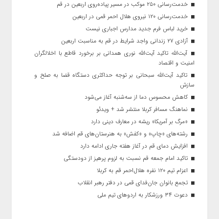
خدمت‌رسانی ۲۵۰ موکب در مسیر پیاده‌روی اربعین در قم
خدمت‌رسانی ۱۲۰ نیروی هلال احمر قمی در اربعین
خرید لباس فرم جدید مدارس اجباری نیست
آزادی ۲۷ زندانی واجد شرایط در قم به مناسبت اربعین
آیت‌الله تاکید آیت‌الله نوری همدانی بر برخورد قاطع با اخلالگران
امنیت و اقتصاد
تاکید آیت‌الله‌ سبحانی بر توجه حداکثری دستگاه قضا به صلح و
سازش
کاهش محسوس دما از سه‌شنبه آغاز می‌شود
نماهنگ مسافر کربلا منتشر شد + ویدئو
«مرگ بر آمریکا» ریشه در معارف دینی دارد
رشته‌های «چاپ» و «کفش» به هنرستان‌های قم اضافه شد
افزایش دمای قم در آغاز هفته جاری ادامه دارد
تاکید امام جمعه قم نسبت به لزوم پرهیز از دودستگی
اعزام تیم ۱۲۰ نفره هلال‌احمر قم به کربلا
تجمع بانوان جان‌فدای قمی در دفتر رهبر انقلاب
دعوت ۳۴ ورزشکار به اردوهای تیم ملی