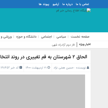
تماس با ما
درباره ما
آرشیو
پیوند ها
صفحه نخست
سیاسی
اجتماعی
دانشگاه و حوزه
ورزشی و 
اخبار ویژه
فاز دوم آزادراه شهید سلیمانی در قم
الحاق ۲ شهرستان به قم تغییری در روند انتخابات نخواهد داشت
نویسنده :
حسین همتی نژاد
۲۱ اردیبهشت ۱۴۰۰
کد خبر 148452