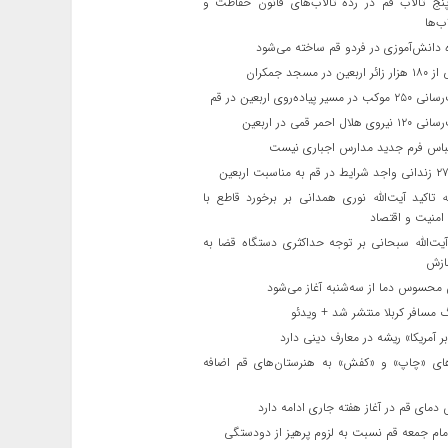
ج تالاب قم در رده تالاب‌های قانون حفاظت و
ب‌ها
 دانش‌آموزی در فردو قم ساخته می‌شود
ن در مسجد جمکران
یر پیاده‌روی اربعین در قم
لال احمر قمی در اربعین
باس فرم جدید مدارس اجباری نیست
ه تاکید آیت‌الله نوری همدانی بر برخورد قاطع با
 امنیت و اقتصاد
یت‌الله‌ سبحانی بر توجه حداکثری دستگاه قضا به
ازش
حسوس دما از سه‌شنبه آغاز می‌شود
مسافر کربلا منتشر شد + ویدئو
 آمریکا» ریشه در معارف دینی دارد
ای «چاپ» و «کفش» به هنرستان‌های قم اضافه
دمای قم در آغاز هفته جاری ادامه دارد
مام جمعه قم نسبت به لزوم پرهیز از دودستگی