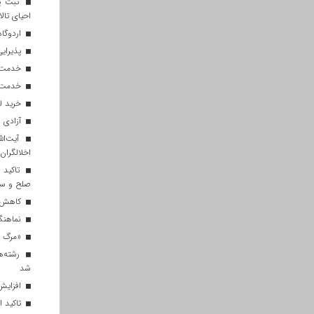
ثبت پن
احیای تالا
اردوگاه
پذیرایی از ۱۸۰ هزار زائر اربعی
خدمت‌رسانی ۲۵۰ موکب در مس
خدمت‌رسانی ۱۲۰ نیروی ه
خرید ل
آزادی ۲۷ زندانی واجد شرایط در قم به مناسبت اربعین
آیت‌الل
اخلالگران
تاکید آ
صلح و س
کاهش م
نماهنگ 
«مرگ بر
رشته‌ه
شد
افزایش 
تاکید ا