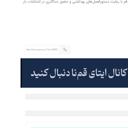
 با رعایت دستورالعمل‌های بهداشتی و حضور حداکثری در انتخابات، بار
https://www.qomna.ir/?p=148452