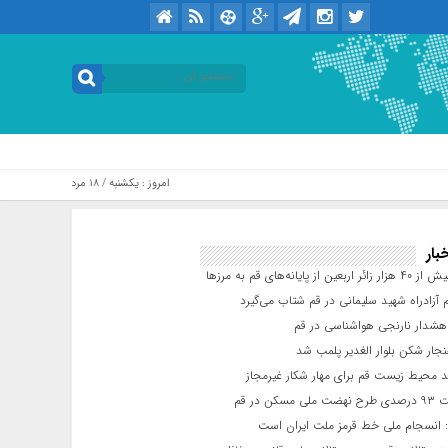
امروز : یکشنبه / ۱۸ مرداد / ۱۴۰۵ .::. برابر با : Sunday, 9 August , 2026
بار
عین از پایانه‌های قم به مرزها
 آزادراه شهید سلیمانی در قم شتاب می‌گیرد
شدار نارنجی هواشناسی در قم
جار شکن بلوار الغدیر پلمب شد
د محیط زیست قم برای مهار شکار غیرمجاز
مسکن در قم
 انسجام ملی خط قرمز ملت ایران است