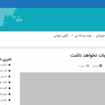
جوانان
چند رسانه ای
آگهی دولتی
آخرین اخ
اعزام بیش از ۴۰ هزار زائر ارب
ایمیل
پرینت
فاز دوم
صدور ه
کافه هن
گام بلن
پیشرفت ۹۳ درصدی طرح نهضت ملی 
مومنی: