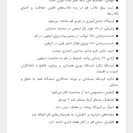
مومنی: انسجام ملی خط قرمز ملت ایران است
ثبت پنج تالاب قم در رده تالاب‌های قانون حفاظت و احیای
تالاب‌ها
اردوگاه دانش‌آموزی در فردو قم ساخته می‌شود
پذیرایی از ۱۸۰ هزار زائر اربعین در مسجد جمکران
خدمت‌رسانی ۲۵۰ موکب در مسیر پیاده‌روی اربعین در قم
خدمت‌رسانی ۱۲۰ نیروی هلال احمر قمی در اربعین
خرید لباس فرم جدید مدارس اجباری نیست
آزادی ۲۷ زندانی واجد شرایط در قم به مناسبت اربعین
آیت‌الله تاکید آیت‌الله نوری همدانی بر برخورد قاطع با اخلالگران
امنیت و اقتصاد
تاکید آیت‌الله‌ سبحانی بر توجه حداکثری دستگاه قضا به صلح و
سازش
کاهش محسوس دما از سه‌شنبه آغاز می‌شود
نماهنگ مسافر کربلا منتشر شد + ویدئو
«مرگ بر آمریکا» ریشه در معارف دینی دارد
رشته‌های «چاپ» و «کفش» به هنرستان‌های قم اضافه شد
افزایش دمای قم در آغاز هفته جاری ادامه دارد