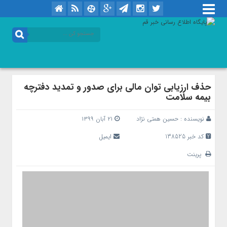
حذف ارزیابی توان مالی برای صدور و تمدید دفترچه
بیمه سلامت
نویسنده :
حسین همتی نژاد
۲۱ آبان ۱۳۹۹
کد خبر 138525
ایمیل
پرینت