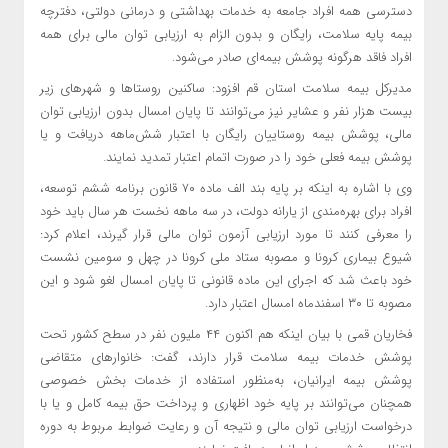
دسترسی همه افراد جامعه به خدمات بهداشتی و درمانی دولتی، دفترچه
بیمه پایه سلامت، رایگان و بدون الزام به ارزیابی توان مالی برای همه
افراد فاقد هرگونه پوشش بیمه‌ای صادر می‌شود.
مدیرکل بیمه سلامت استان قم افزود: ساکنین روستاها و شهرهای زیر
بیست هزار نفر و عشایر نیز می‌توانند تا پایان امسال بدون ارزیابی توان
مالی، پوشش بیمه روستاییان رایگان با اعتبار شش‌ماهه دریافت و یا
پوشش بیمه فعلی خود را در صورت اتمام اعتبار تمدید نمایند.
وی با اشاره به اینکه بر پایه بند الف ماده ۷۰ قانون برنامه ششم توسعه،
افراد برای بهره‌مندی از یارانه دولت، در سه ماهه نخست هر سال باید خود
را معرفی کنند تا مورد ارزیابی آزمون توان مالی قرار گیرند، اعلام کرد:
شیوع بیماری
کرونا
و مصوبه ستاد ملی
کرونا
در چهل و سومین نشست
خود باعث شد که اجرای این ماده قانونی تا پایان امسال لغو شود و این
مصوبه تا ۳۰ اسفندماه امسال اعتبار دارد.
فخاریان قمی با بیان اینکه هم اکنون ۴۴ ملیون نفر در سطح کشور تحت
پوشش خدمات بیمه سلامت قرار دارند، گفت: خانوارهای متقاضی
پوشش بیمه ایرانیان، به‌منظور استفاده از خدمات بخش خصوصی
همچنان می‌توانند بر پایه خود اظهاری و پرداخت حق بیمه کامل و یا با
درخواست ارزیابی توان مالی و نتیجه آن و رعایت ضوابط مربوط به دوره