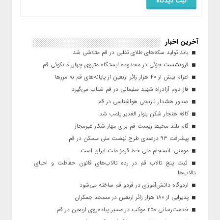
آخرین اخبار
باند تولید سکه‌های طلای تقلبی در قم متلاشی شد
فرونشست جزئی در محدوده ایستگاه متروی چهارراه نکوئی قم
اعزام بیش از ۴۰ هزار زائر اربعین از پایانه‌های قم به مرزها
فاز دوم آزادراه شهید سلیمانی در قم شتاب می‌گیرد
صدور هشدار نارنجی هواشناسی در قم
کافه هنجار شکن بلوار الغدیر پلمب شد
گام بلند محیط زیست قم برای مهار شکار غیرمجاز
پیشرفت ۹۳ درصدی طرح نهضت ملی مسکن در قم
مومنی: انسجام ملی خط قرمز ملت ایران است
ثبت پنج تالاب قم در رده تالاب‌های قانون حفاظت و احیای
تالاب‌ها
اردوگاه دانش‌آموزی در فردو قم ساخته می‌شود
پذیرایی از ۱۸۰ هزار زائر اربعین در مسجد جمکران
خدمت‌رسانی ۲۵۰ موکب در مسیر پیاده‌روی اربعین در قم