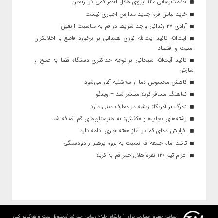
خدمت‌رسانی ۱۲۰ نیروی هلال احمر قمی در اربعین
خرید لباس فرم جدید مدارس اجباری نیست
آزادی ۲۷ زندانی واجد شرایط در قم به مناسبت اربعین
آیت‌الله تاکید آیت‌الله نوری همدانی بر برخورد قاطع با اخلالگران
امنیت و اقتصاد
تاکید آیت‌الله‌ سبحانی بر توجه حداکثری دستگاه قضا به صلح و
سازش
کاهش محسوس دما از سه‌شنبه آغاز می‌شود
نماهنگ مسافر کربلا منتشر شد + ویدئو
«مرگ بر آمریکا» ریشه در معارف دینی دارد
رشته‌های «چاپ» و «کفش» به هنرستان‌های قم اضافه شد
افزایش دمای قم در آغاز هفته جاری ادامه دارد
تاکید امام جمعه قم نسبت به لزوم پرهیز از دودستگی
اعزام تیم ۱۲۰ نفره هلال‌احمر قم به کربلا
تمامی حقوق مطالب برای " پایگاه اطلاع رسانی خبر قم "محفوظ است و هرگونه کپی