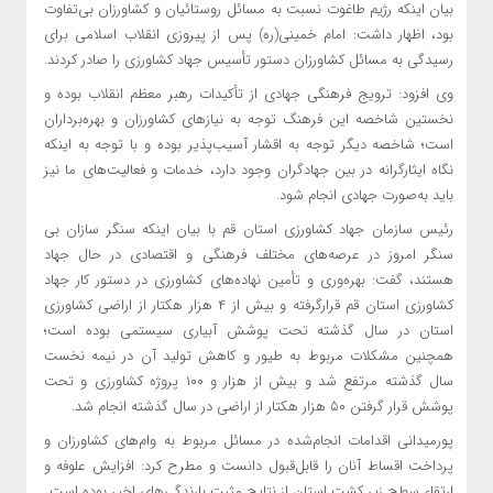
بیان اینکه رژیم طاغوت نسبت به مسائل روستائیان و کشاورزان بی‌تفاوت
بود، اظهار داشت: امام خمینی(ره) پس از پیروزی انقلاب اسلامی برای
رسیدگی به مسائل کشاورزان دستور تأسیس جهاد کشاورزی را صادر کردند.
وی افزود: ترویج فرهنگی جهادی از تأکیدات رهبر معظم انقلاب بوده و
نخستین شاخصه این فرهنگ توجه به نیازهای کشاورزان و بهره‌برداران
است؛ شاخصه دیگر توجه به اقشار آسیب‌پذیر بوده و با توجه به اینکه
نگاه ایثارگرانه در بین جهادگران وجود دارد، خدمات و فعالیت‌های ما نیز
باید به‌صورت جهادی انجام شود.
رئیس سازمان جهاد کشاورزی استان قم با بیان اینکه سنگر سازان بی
سنگر امروز در عرصه‌های مختلف فرهنگی و اقتصادی در حال جهاد
هستند، گفت: بهره‌وری و تأمین نهاده‌های کشاورزی در دستور کار جهاد
کشاورزی استان قم قرارگرفته و بیش از ۴ هزار هکتار از اراضی کشاورزی
استان در سال گذشته تحت پوشش آبیاری سیستمی بوده است؛
همچنین مشکلات مربوط به طیور و کاهش تولید آن در نیمه نخست
سال گذشته مرتفع شد و بیش از هزار و ۱۰۰ پروژه کشاورزی و تحت
پوشش قرار گرفتن ۵۰ هزار هکتار از اراضی در سال گذشته انجام شد.
پورمیدانی اقدامات انجام‌شده در مسائل مربوط به وام‌های کشاورزان و
پرداخت اقساط آنان را قابل‌قبول دانست و مطرح کرد: افزایش علوفه و
ارتقاء سطح زیر کشت استان از نتایج مثبت بارندگی‌های اخیر بوده است.