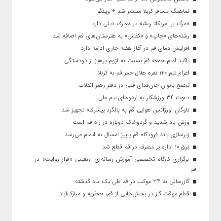
نماهنگ مسافر کربلا منتشر شد + ویدئو
«مرگ بر آمریکا» ریشه در معارف دینی دارد
رشته‌های «چاپ» و «کفش» به هنرستان‌های قم اضافه شد
افزایش دمای قم در آغاز هفته جاری ادامه دارد
تاکید امام جمعه قم نسبت به لزوم پرهیز از دودستگی
اعزام تیم ۱۲۰ نفره هلال‌احمر قم به کربلا
تجمع بانوان جان‌فدای قمی در دفتر رهبر انقلاب
دعوت ۳۴ ورزشکار به اردوهای تیم ملی
ناوگان اورژانس هوایی قم به بالگرد پیشرفته تجهیز شد
وزش باد شدید و گردوخاک دوباره در راه قم است
زیرسازی باند فرودگاه قم پاییز امسال به اتمام می‌رسد
برق ۱۰ اداره پر مصرف در قم قطع شد
برگزاری کارگاه تخصصی آموزش رسانه‌ای اربعینی «قرار روایت» در
قم
گازرسانی به ۳۴ موکب در قم طی یک ماه گذشته
قطع موقت گاز در بخش‌هایی از قم، جعفریه و مبارک‌آباد